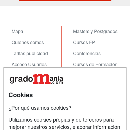
Mapa
Masters y Postgrados
Quienes somos
Cursos FP
Tarifas publicidad
Conferencias
Acceso Usuarios
Cursos de Formación
Acceso Centros
Oposiciones
SÍGUENOS EN:
Contactar
Cookies
Confidencialidad
¿Por qué usamos cookies?
Aviso legal
Utilizamos cookies propias y de terceros para
Copyleft
mejorar nuestros servicios, elaborar información