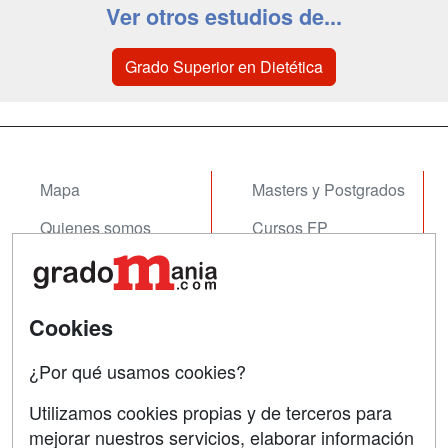
Ver otros estudios de...
Grado Superior en Dietética
Mapa
Masters y Postgrados
Quienes somos
Cursos FP
Tarifas publicidad
Conferencias
Acceso Usuarios
Cursos de Formación
Cookies
Acceso Centros
Oposiciones
¿Por qué usamos cookies?
SÍGUENOS EN:
Contactar
Utilizamos cookies propias y de terceros para
mejorar nuestros servicios, elaborar información
Confidencialidad