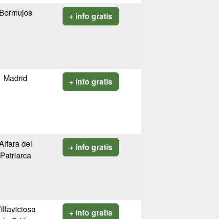
Bormujos
+ info gratis
Madrid
+ info gratis
Alfara del
+ info gratis
Patriarca
illaviciosa
+ info gratis