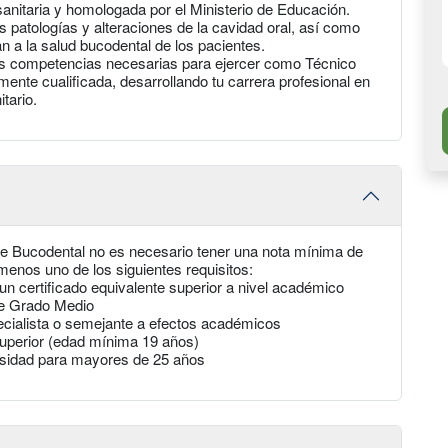
anitaria y homologada por el Ministerio de Educación.
es patologías y alteraciones de la cavidad oral, así como
n a la salud bucodental de los pacientes.
las competencias necesarias para ejercer como Técnico
ente cualificada, desarrollando tu carrera profesional en
tario.
ne Bucodental no es necesario tener una nota mínima de
enos uno de los siguientes requisitos:
un certificado equivalente superior a nivel académico
de Grado Medio
pecialista o semejante a efectos académicos
uperior (edad mínima 19 años)
rsidad para mayores de 25 años