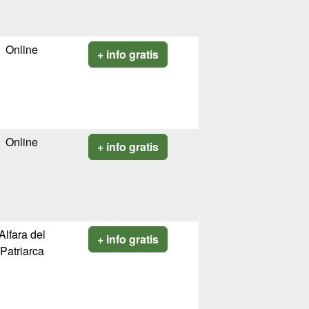
Online
+ info gratis
Online
+ info gratis
Alfara del
+ info gratis
Patriarca