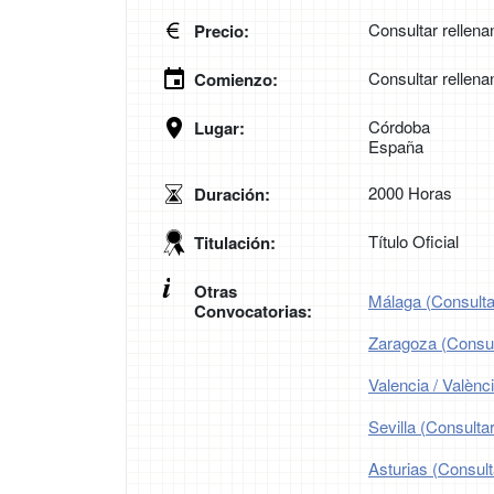
Consultar rellena
Precio:
Consultar rellena
Comienzo:
Córdoba
Lugar:
España
2000 Horas
Duración:
Título Oficial
Titulación:
Otras
Málaga (Consultar
Convocatorias:
Zaragoza (Consult
Valencia / Valènc
Sevilla (Consultar
Asturias (Consult