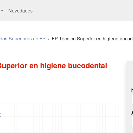
Novedades
ados Superiores de FP
FP Técnico Superior en higiene bucod
uperior en higiene bucodental
C