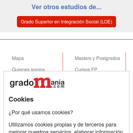
Ver otros estudios de...
Grado Superior en Integración Social (LOE)
Mapa
Masters y Postgrados
Quienes somos
Cursos FP
Tarifas publicidad
Conferencias
Acceso Usuarios
Cursos de Formación
Cookies
Acceso Centros
Oposiciones
¿Por qué usamos cookies?
SÍGUENOS EN:
Contactar
Utilizamos cookies propias y de terceros para
mejorar nuestros servicios, elaborar información
Confidencialidad