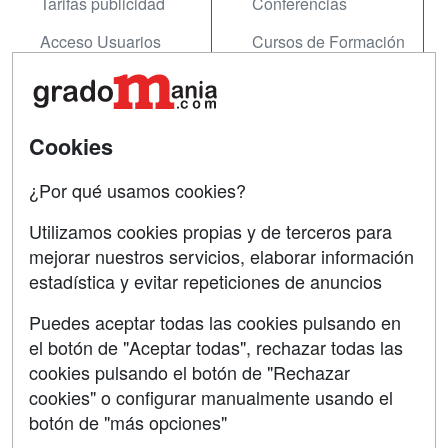
Tarifas publicidad
Conferencias
Acceso Usuarios
Cursos de Formación
Acceso Centros
Oposiciones
SÍGUENOS EN:
Contactar
Cookies
Confidencialidad
¿Por qué usamos cookies?
Aviso legal
Utilizamos cookies propias y de terceros para
Copyleft
mejorar nuestros servicios, elaborar información
estadística y evitar repeticiones de anuncios
Puedes aceptar todas las cookies pulsando en
el botón de "Aceptar todas", rechazar todas las
Grupo formazion:
cookies pulsando el botón de "Rechazar
cookies" o configurar manualmente usando el
botón de "más opciones"