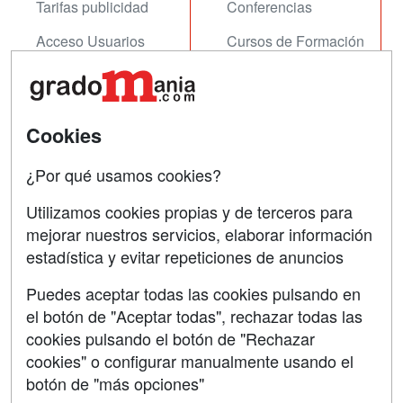
Tarifas publicidad
Conferencias
Acceso Usuarios
Cursos de Formación
Acceso Centros
Oposiciones
SÍGUENOS EN:
Contactar
Cookies
Confidencialidad
¿Por qué usamos cookies?
Aviso legal
Utilizamos cookies propias y de terceros para
Copyleft
mejorar nuestros servicios, elaborar información
estadística y evitar repeticiones de anuncios
Puedes aceptar todas las cookies pulsando en
el botón de "Aceptar todas", rechazar todas las
Grupo formazion:
cookies pulsando el botón de "Rechazar
cookies" o configurar manualmente usando el
botón de "más opciones"