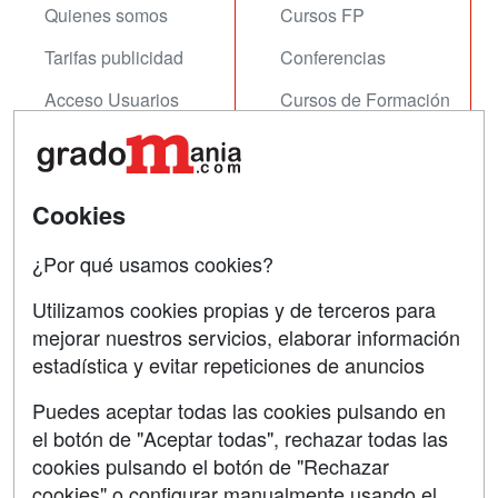
Quienes somos
Cursos FP
Tarifas publicidad
Conferencias
Acceso Usuarios
Cursos de Formación
Acceso Centros
Oposiciones
SÍGUENOS EN:
Contactar
Cookies
Confidencialidad
¿Por qué usamos cookies?
Aviso legal
Utilizamos cookies propias y de terceros para
mejorar nuestros servicios, elaborar información
Copyleft
estadística y evitar repeticiones de anuncios
Puedes aceptar todas las cookies pulsando en
el botón de "Aceptar todas", rechazar todas las
Grupo formazion:
cookies pulsando el botón de "Rechazar
cookies" o configurar manualmente usando el