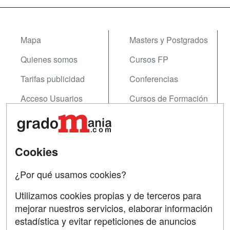
Mapa
Masters y Postgrados
Quienes somos
Cursos FP
Tarifas publicidad
Conferencias
Acceso Usuarios
Cursos de Formación
Acceso Centros
Oposiciones
SÍGUENOS EN:
Contactar
Cookies
Confidencialidad
¿Por qué usamos cookies?
Aviso legal
Utilizamos cookies propias y de terceros para
mejorar nuestros servicios, elaborar información
Copyleft
estadística y evitar repeticiones de anuncios