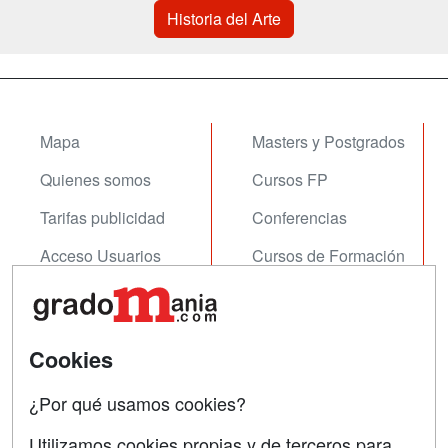
Historia del Arte
Mapa
Masters y Postgrados
Quienes somos
Cursos FP
Tarifas publicidad
Conferencias
Acceso Usuarios
Cursos de Formación
Acceso Centros
Oposiciones
SÍGUENOS EN:
Contactar
Cookies
Confidencialidad
¿Por qué usamos cookies?
Aviso legal
Utilizamos cookies propias y de terceros para