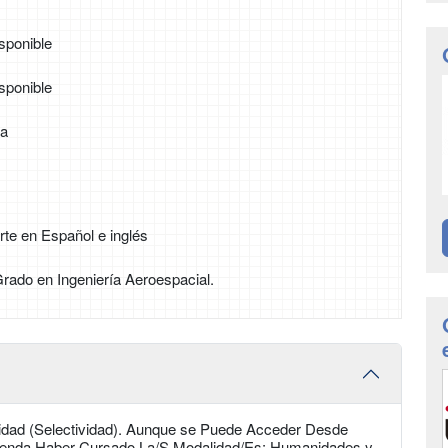
sponible
sponible
ia
rte en Español e inglés
 Grado en Ingeniería Aeroespacial.
rsidad (Selectividad). Aunque se Puede Acceder Desde
mienda Haber Cursado La/S Modalidad/Es: Humanidades y