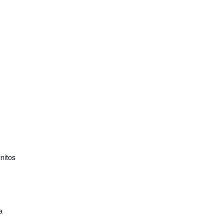
nitos
a