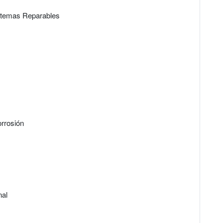
Sistemas Reparables
orrosión
nal