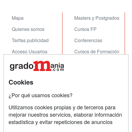
Mapa
Masters y Postgrados
Quienes somos
Cursos FP
Tarifas publicidad
Conferencias
Acceso Usuarios
Cursos de Formación
Acceso Centros
Oposiciones
SÍGUENOS EN:
Contactar
Cookies
Confidencialidad
¿Por qué usamos cookies?
Aviso legal
Utilizamos cookies propias y de terceros para
mejorar nuestros servicios, elaborar información
Copyleft
estadística y evitar repeticiones de anuncios