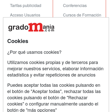
Tarifas publicidad
Conferencias
Acceso Usuarios
Cursos de Formación
Acceso Centros
Oposiciones
SÍGUENOS EN:
Contactar
Cookies
Confidencialidad
¿Por qué usamos cookies?
Aviso legal
Utilizamos cookies propias y de terceros para
mejorar nuestros servicios, elaborar información
Copyleft
estadística y evitar repeticiones de anuncios
Puedes aceptar todas las cookies pulsando en
el botón de "Aceptar todas", rechazar todas las
Grupo formazion:
cookies pulsando el botón de "Rechazar
cookies" o configurar manualmente usando el
botón de "más opciones"