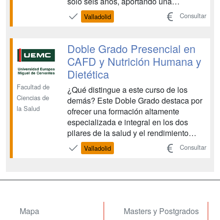
solo seis años, aportando una
polivalencia profesional altamente
Consultar
Valladolid
reconocida. Instalaciones Integradas de
Alto Nivel: Acceso a instalaciones
deportivas de primer nivel, incluyendo
Doble Grado Presencial en
la Strength & Con...
CAFD y Nutrición Humana y
Dietética
Facultad de
¿Qué distingue a este curso de los
Ciencias de
demás? Este Doble Grado destaca por
la Salud
ofrecer una formación altamente
especializada e integral en los dos
pilares de la salud y el rendimiento
físico, con una estructura y recursos
Consultar
Valladolid
que maximizan tu empleabilidad: Doble
Titulación Oficial y Secuencial Única:
Obtienes dos Grados Oficiales (CAFD y
Nutrición Hu...
Mapa
Masters y Postgrados