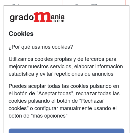
Quienes somos
Cursos FP
Tarifas publicidad
Conferencias
Acceso Usuarios
Cursos de Formación
Cookies
Acceso Centros
Oposiciones
¿Por qué usamos cookies?
SÍGUENOS EN:
Contactar
Utilizamos cookies propias y de terceros para
mejorar nuestros servicios, elaborar información
Confidencialidad
estadística y evitar repeticiones de anuncios
Aviso legal
Puedes aceptar todas las cookies pulsando en
Copyleft
el botón de "Aceptar todas", rechazar todas las
cookies pulsando el botón de "Rechazar
cookies" o configurar manualmente usando el
botón de "más opciones"
Grupo formazion: