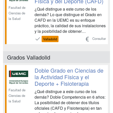
Física y del Deporte (CAFD)
Facultad de
¿Qué distingue a este curso de los
Ciencias de
demás? Lo que distingue el Grado en
la Salud
CAFD en la UEMC es su enfoque
práctico, la calidad de sus instalaciones
y la posibilidad de obtener
certificaciones adicionales:
Consultar
Valladolid
Instalaciones de Primer Nivel: Disfrute
de instalaciones deportivas propias y
material en constante renovación,
Grados Valladolid
incluyendo: Pistas polideportiva...
Doble Grado en Ciencias de
la Actividad Física y el
Deporte + Fisioterapia
Facultad de
¿Qué distingue a este curso de los
Ciencias de
demás? Doble Competencia en 6 años:
la Salud
La posibilidad de obtener dos títulos
oficiales (CAFD y Fisioterapia) en tan