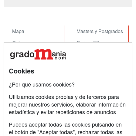
profesión de graduado social, la gestión
de los Recursos Humanos en la
empresa, la gestión, mediación e int...
Mapa
Masters y Postgrados
Quienes somos
Cursos FP
Tarifas publicidad
Conferencias
Acceso Usuarios
Cursos de Formación
Cookies
Acceso Centros
Oposiciones
¿Por qué usamos cookies?
SÍGUENOS EN:
Contactar
Utilizamos cookies propias y de terceros para
mejorar nuestros servicios, elaborar información
Confidencialidad
estadística y evitar repeticiones de anuncios
Aviso legal
Puedes aceptar todas las cookies pulsando en
Copyleft
el botón de "Aceptar todas", rechazar todas las