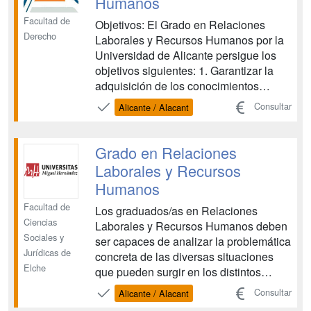
Humanos
Facultad de
Objetivos: El Grado en Relaciones
Derecho
Laborales y Recursos Humanos por la
Universidad de Alicante persigue los
objetivos siguientes: 1. Garantizar la
adquisición de los conocimientos
necesarios para comprender la
Consultar
Alicante / Alacant
complejidad y el carácter dinámico e
interrelacional del trabajo, atendiendo
de forma integrada a sus perspectivas
Grado en Relaciones
jurídica, organizativa, psicol...
Laborales y Recursos
Humanos
Facultad de
Los graduados/as en Relaciones
Ciencias
Laborales y Recursos Humanos deben
Sociales y
ser capaces de analizar la problemática
Jurídicas de
concreta de las diversas situaciones
Elche
que pueden surgir en los distintos
campos y perfiles profesionales
Consultar
Alicante / Alacant
relacionados (el ejercicio de la