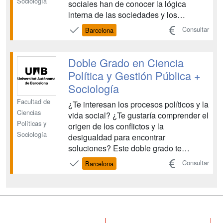
Sociología
sociales han de conocer la lógica
interna de las sociedades y los
estudiosos de la sociedad han de poder
Consultar
Barcelona
utlizar herramientas de análisis
complejos. El grado de Estadística
Aplicada y Sociología aspira a formar
Doble Grado en Ciencia
estudiosos e investigadores...
Política y Gestión Pública +
Sociología
Facultad de
¿Te interesan los procesos políticos y la
Ciencias
vida social? ¿Te gustaría comprender el
Políticas y
origen de los conflictos y la
Sociología
desigualdad para encontrar
soluciones? Este doble grado te
proporciona las herramientas para
Consultar
Barcelona
analizar los comportamientos de las
personas, instituciones y colectivos
desde una perspectiva de conocimiento
objetivo. Los tutores de arraig...