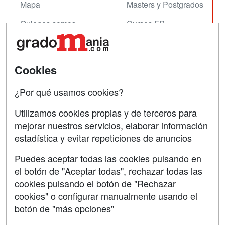
Mapa
Masters y Postgrados
Quienes somos
Cursos FP
Tarifas publicidad
Conferencias
Acceso Usuarios
Cursos de Formación
Cookies
Acceso Centros
Oposiciones
¿Por qué usamos cookies?
SÍGUENOS EN:
Contactar
Utilizamos cookies propias y de terceros para
mejorar nuestros servicios, elaborar información
Confidencialidad
estadística y evitar repeticiones de anuncios
Aviso legal
Puedes aceptar todas las cookies pulsando en
Copyleft
el botón de "Aceptar todas", rechazar todas las
cookies pulsando el botón de "Rechazar
cookies" o configurar manualmente usando el
botón de "más opciones"
Grupo formazion: