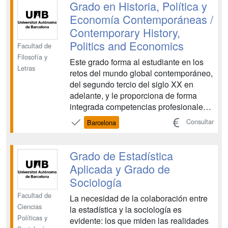
como Duke, Durham, Berna,
Grado en Historia, Política y
Hamburgo, Manchester, ...
Economía Contemporáneas /
Contemporary History,
Politics and Economics
Facultad de
Filosofía y
Este grado forma al estudiante en los
Letras
retos del mundo global contemporáneo,
del segundo tercio del siglo XX en
adelante, y le proporciona de forma
integrada competencias profesionales
propias de la historia, las ciencias
Consultar
Barcelona
políticas, la sociología y la economía en
un grado único...
Grado de Estadística
Aplicada y Grado de
Sociología
Facultad de
La necesidad de la colaboración entre
Ciencias
la estadística y la sociología es
Políticas y
evidente: los que miden las realidades