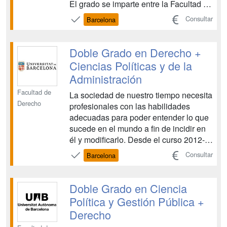
El grado se imparte entre la Facultad de
Ciencias Políticas y de Sociología y la
Consultar
Barcelona
Facultad de Derecho. Ambas facultades
destacan por impulsar la
internacionalización de sus estudiantes
Doble Grado en Derecho +
(ambas disponen d...
Ciencias Políticas y de la
Administración
Facultad de
La sociedad de nuestro tiempo necesita
Derecho
profesionales con las habilidades
adecuadas para poder entender lo que
sucede en el mundo a fin de incidir en
él y modificarlo. Desde el curso 2012-
2013, este doble itinerario permite
Consultar
Barcelona
estudiar no un grado de doble
formación, sino dos grados
simultáneamente. De este modo, se
Doble Grado en Ciencia
integran las dos enseñanzas sin divi...
Política y Gestión Pública +
Derecho