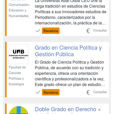
La Universitat Abat Oliba CEU une la
Comunicación,
larga tradición en estudios de Ciencias
Educación y
Políticas a sus innovadores estudios de
Humanidades
Periodismo, caracterizados por la
internacionalización, la práctica de la
producción periodística, la orientación
Consultar
Barcelona
emprendedora y el análisis de la
realidad. Por ello ofrece ahora esta
doble titulación en Periodismo y
Grado en Ciencia Política y
Ciencias Polític...
Gestión Pública
El Grado de Ciencia Política y Gestión
Facultad de
Pública, de acuerdo con su tradición y
Ciencias
experiencia, ofrece una orientación
Políticas y
científica y profesionalizadora a la vez.
Sociología
Este grado ofrece un plan de estudios
muy completo, en el que se combinan
Consultar
Barcelona
una formación de base muy sólida con
una alta optatividad, que se materializa
en la posibilidad de obtener tanto un t...
Doble Grado en Derecho +