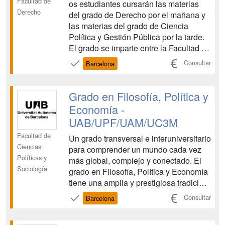
Facultad de
os estudiantes cursarán las materias
Derecho
del grado de Derecho por el mañana y
las materias del grado de Ciencia
Política y Gestión Pública por la tarde.
El grado se imparte entre la Facultad de
Ciencias Políticas y de Sociología y la
Consultar
Barcelona
Facultad de Derecho. Ambas facultades
destacan por impulsar la
internacionalización de sus estudiantes
Grado en Filosofía, Política y
(ambas disponen d...
Economía -
UAB/UPF/UAM/UC3M
Facultad de
Un grado transversal e interuniversitario
Ciencias
para comprender un mundo cada vez
Políticas y
más global, complejo y conectado. El
Sociología
grado en Filosofía, Política y Economía
tiene una amplia y prestigiosa tradición
académica en el mundo anglosajón.
Consultar
Barcelona
Actualmente, se imparte cerca de
cincuenta universidades de referencia