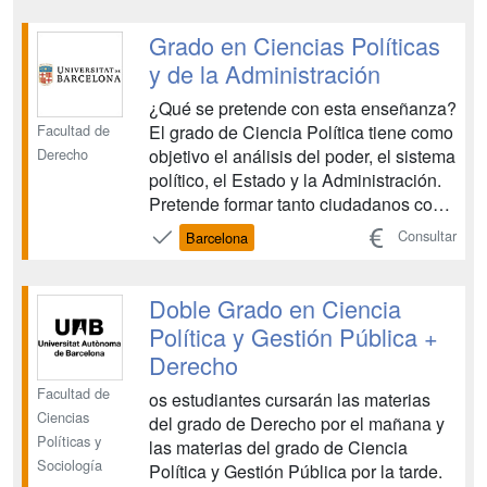
si es posible, en una segunda lengua.
Es importante tener una buena
Grado en Ciencias Políticas
predisposición para trabajar en
y de la Administración
equipo...
¿Qué se pretende con esta enseñanza?
Facultad de
El grado de Ciencia Política tiene como
Derecho
objetivo el análisis del poder, el sistema
político, el Estado y la Administración.
Pretende formar tanto ciudadanos como
profesionales en el abanico de
Consultar
Barcelona
actividades relacionadas con el mundo
político (análisis, asesoramiento y
apoyo a la actividad y decisión políti...
Doble Grado en Ciencia
Política y Gestión Pública +
Derecho
Facultad de
os estudiantes cursarán las materias
Ciencias
del grado de Derecho por el mañana y
Políticas y
las materias del grado de Ciencia
Sociología
Política y Gestión Pública por la tarde.