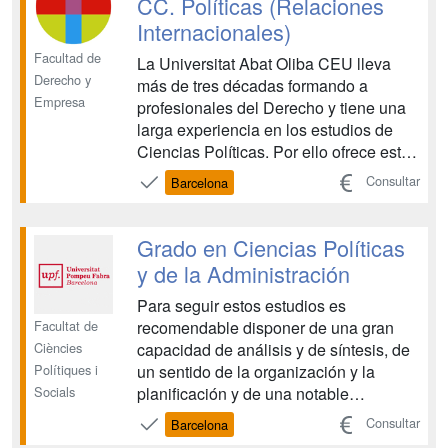
CC. Políticas (Relaciones
Internacionales)
Facultad de
La Universitat Abat Oliba CEU lleva
Derecho y
más de tres décadas formando a
Empresa
profesionales del Derecho y tiene una
larga experiencia en los estudios de
Ciencias Políticas. Por ello ofrece esta
doble titulación con el objetivo de
Consultar
Barcelona
formar a futuros profesionales del
Derecho que, además, posean un
profundo conocimiento del ámbito de la
Grado en Ciencias Políticas
Ciencia Política, tanto de...
y de la Administración
Para seguir estos estudios es
Facultat de
recomendable disponer de una gran
Ciències
capacidad de análisis y de síntesis, de
Polítiques i
un sentido de la organización y la
Socials
planificación y de una notable
capacidad de comunicación oral y
Consultar
Barcelona
escrita, tanto en la lengua propia como,