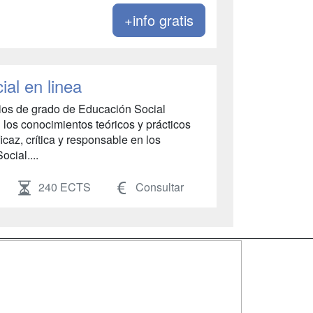
+info gratis
al en linea
dios de grado de Educación Social
 los conocimientos teóricos y prácticos
icaz, crítica y responsable en los
cial....
240 ECTS
Consultar
SÍGUENOS EN:
dad