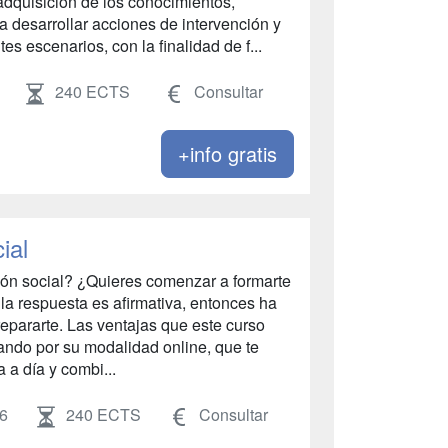
 adquisición de los conocimientos,
a desarrollar acciones de intervención y
s escenarios, con la finalidad de f...
240 ECTS
Consultar
+info gratis
ial
ión social? ¿Quieres comenzar a formarte
la respuesta es afirmativa, entonces ha
pararte. Las ventajas que este curso
ndo por su modalidad online, que te
a a día y combi...
26
240 ECTS
Consultar