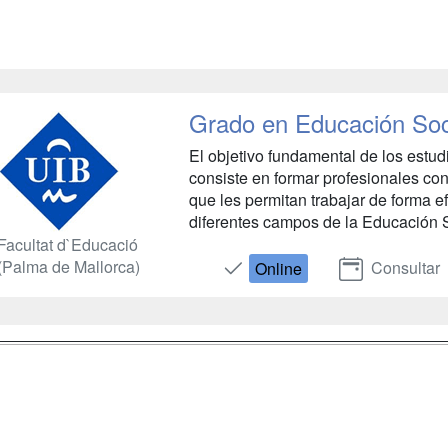
Grado en Educación Soci
El objetivo fundamental de los estu
consiste en formar profesionales con
que les permitan trabajar de forma ef
diferentes campos de la Educación So
Facultat d`Educació
(Palma de Mallorca)
Consultar
Online
a
Masters y
Contactar
Postgrados
enes somos
Confidenciali
Cursos FP