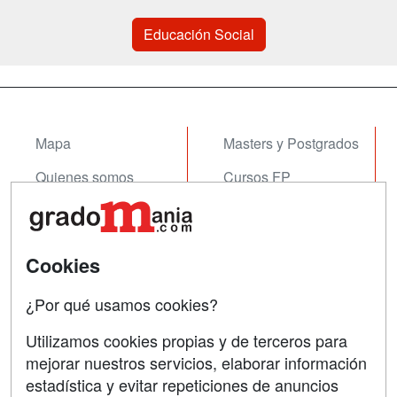
Educación Social
Mapa
Masters y Postgrados
Quienes somos
Cursos FP
Tarifas publicidad
Conferencias
Acceso Usuarios
Cursos de Formación
Cookies
Acceso Centros
Oposiciones
¿Por qué usamos cookies?
SÍGUENOS EN:
Contactar
Utilizamos cookies propias y de terceros para
mejorar nuestros servicios, elaborar información
Confidencialidad
estadística y evitar repeticiones de anuncios