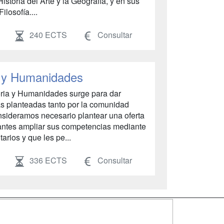
Historia del Arte y la Geografía, y en sus
ilosofía....
240 ECTS
Consultar
a y Humanidades
toria y Humanidades surge para dar
s planteadas tanto por la comunidad
nsideramos necesario plantear una oferta
diantes ampliar sus competencias mediante
rios y que les pe...
336 ECTS
Consultar
SÍGUENOS EN: