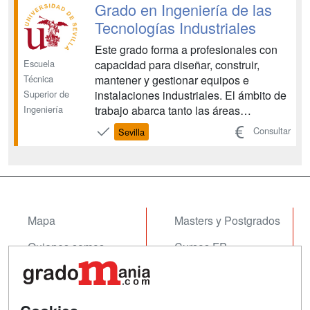
Grado en Ingeniería de las
Tecnologías Industriales
Este grado forma a profesionales con
Escuela
capacidad para diseñar, construir,
Técnica
mantener y gestionar equipos e
Superior de
instalaciones industriales. El ámbito de
Ingeniería
trabajo abarca tanto las áreas
tradicionales de la ingeniería industrial:
Consultar
Sevilla
ingeniería mecánica, eléctrica,
electrónica e ingeniería química, como
las de actualidad y de futuro: ingeniería
energética, del med...
Mapa
Masters y Postgrados
Quienes somos
Cursos FP
Tarifas publicidad
Conferencias
Acceso Usuarios
Cursos de Formación