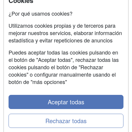
Cookies
Acceso Centros
Oposiciones
¿Por qué usamos cookies?
SÍGUENOS EN:
Contactar
Utilizamos cookies propias y de terceros para
mejorar nuestros servicios, elaborar información
Confidencialidad
estadística y evitar repeticiones de anuncios
Aviso legal
Puedes aceptar todas las cookies pulsando en
Copyleft
el botón de "Aceptar todas", rechazar todas las
cookies pulsando el botón de "Rechazar
cookies" o configurar manualmente usando el
botón de "más opciones"
Grupo formazion:
Aceptar todas
Rechazar todas