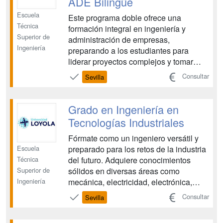
ADE Bilingüe
Escuela
Este programa doble ofrece una
Técnica
formación integral en ingeniería y
Superior de
administración de empresas,
Ingeniería
preparando a los estudiantes para
liderar proyectos complejos y tomar
decisiones estratégicas en un entorno
Consultar
Sevilla
globalizado. Combina la solidez técnica
de la ingeniería industrial con el
conocimiento de la gestión empresarial,
Grado en Ingeniería en
en un formato bilingüe....
Tecnologías Industriales
Fórmate como un ingeniero versátil y
Escuela
preparado para los retos de la industria
Técnica
del futuro. Adquiere conocimientos
Superior de
sólidos en diversas áreas como
Ingeniería
mecánica, electricidad, electrónica,
automatización y gestión de la
Consultar
Sevilla
producción, con un enfoque práctico y
una visión global del sector industrial....