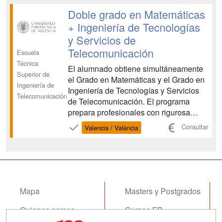
nanotecnología. El plan de estudios se
Doble grado en Matemáticas
ha elaborado con una especial
+ Ingeniería de Tecnologías
atención a...
y Servicios de
Telecomunicación
Escuela
Técnica
El alumnado obtiene simultáneamente
Superior de
el Grado en Matemáticas y el Grado en
Ingeniería de
Ingeniería de Tecnologías y Servicios
Telecomunicación
de Telecomunicación. El programa
prepara profesionales con rigurosa
formación matemática, con una alta
Consultar
Valencia / València
cualificación y un perfil versátil. Al
mismo tiempo adquieren una sólida
capacitación para abordar problemas
del ámbito de las tecno...
Mapa
Masters y Postgrados
Quienes somos
Cursos FP