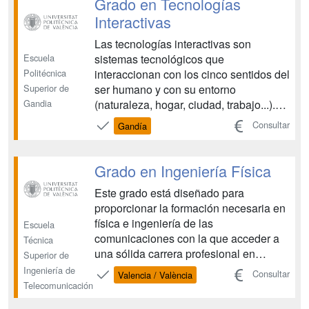
Grado en Tecnologías
Interactivas
Las tecnologías interactivas son
Escuela
sistemas tecnológicos que
Politécnica
interaccionan con los cinco sentidos del
Superior de
ser humano y con su entorno
Gandia
(naturaleza, hogar, ciudad, trabajo...).
Son el conjunto de las tecnologías
Consultar
Gandía
hardware y aplicaciones software
necesarias para que esta interactividad
se produzca. Algunos ejemplos son los
Grado en Ingeniería Física
videojuegos, la domótica, los entor...
Este grado está diseñado para
proporcionar la formación necesaria en
física e ingeniería de las
Escuela
comunicaciones con la que acceder a
Técnica
una sólida carrera profesional en
Superior de
investigación, desarrollo e innovación
Ingeniería de
Consultar
Valencia / València
en el sector de la comunicación
Telecomunicación
integrada con la fotónica y la