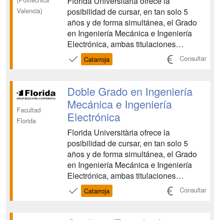
Florida Universitària ofrece la
posibilidad de cursar, en tan solo 5
Valencia)
años y de forma simultánea, el Grado
en Ingeniería Mecánica e Ingeniería
Electrónica, ambas titulaciones
adscritas a la Universitat de València....
Consultar
Catarroja
Doble Grado en Ingeniería
Mecánica e Ingeniería
Facultad
Electrónica
Florida
Florida Universitària ofrece la
posibilidad de cursar, en tan solo 5
años y de forma simultánea, el Grado
en Ingeniería Mecánica e Ingeniería
Electrónica, ambas titulaciones
adscritas a la Universitat de València....
Consultar
Catarroja