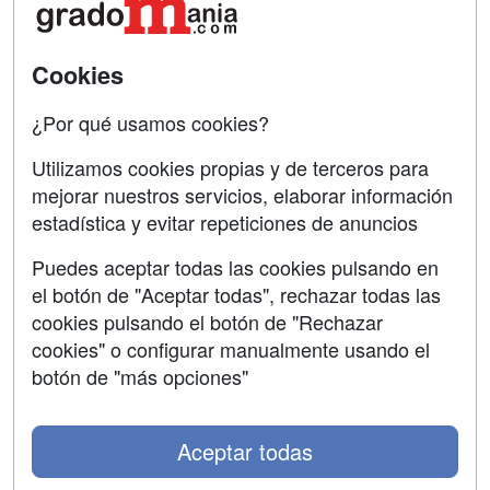
Tarifas publicidad
Conferencias
Acceso Usuarios
Cursos de Formación
Cookies
Acceso Centros
Oposiciones
¿Por qué usamos cookies?
SÍGUENOS EN:
Contactar
Utilizamos cookies propias y de terceros para
mejorar nuestros servicios, elaborar información
Confidencialidad
estadística y evitar repeticiones de anuncios
Aviso legal
Puedes aceptar todas las cookies pulsando en
Copyleft
el botón de "Aceptar todas", rechazar todas las
cookies pulsando el botón de "Rechazar
cookies" o configurar manualmente usando el
botón de "más opciones"
Grupo formazion:
Aceptar todas