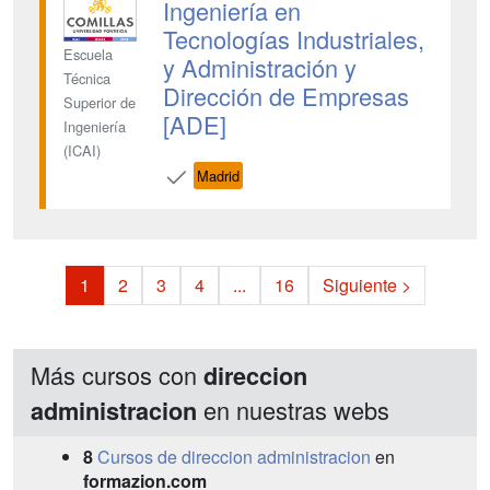
Ingeniería en
Tecnologías Industriales,
Escuela
y Administración y
Técnica
Dirección de Empresas
Superior de
[ADE]
Ingeniería
(ICAI)
Madrid
1
2
3
4
...
16
Siguiente >
Más cursos con
direccion
en nuestras webs
administracion
8
Cursos de direccion administracion
en
formazion.com