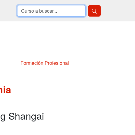
Formación Profesional
nia
ng Shangai