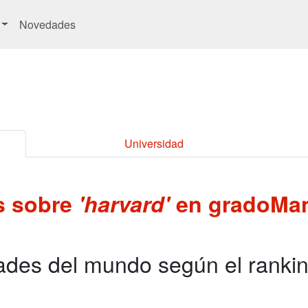
Novedades
Universidad
es sobre
'harvard'
en gradoMa
ades del mundo según el ranki