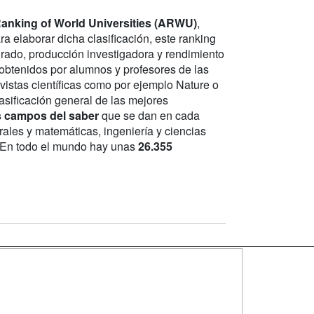
nking of World Universities (ARWU)
,
ara elaborar dicha clasificación, este ranking
orado, producción investigadora y rendimiento
 obtenidos por alumnos y profesores de las
evistas científicas como por ejemplo Nature o
asificación general de las mejores
os campos del saber
que se dan en cada
urales y matemáticas, ingeniería y ciencias
a. En todo el mundo hay unas
26.355
SÍGUENOS EN:
dad