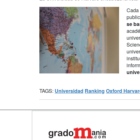
Cada 
public
se ba
acadé
univer
Scien
unive
instit
inform
unive
TAGS:
Universidad
Ranking
Oxford
Harvar
Map
Qui