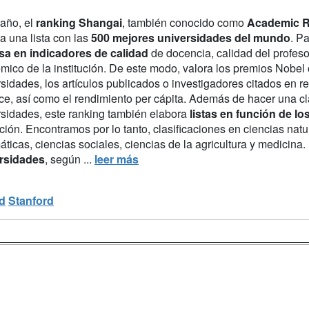
año, el
ranking Shangai
, también conocido como
Academic Ra
a una lista con las
500 mejores universidades del mundo
. P
sa en indicadores de calidad
de docencia, calidad del profes
mico de la institución. De este modo, valora los premios Nobel
sidades, los artículos publicados o investigadores citados en r
ce, así como el rendimiento per cápita. Además de hacer una cl
rsidades, este ranking también elabora
listas en función de l
ución. Encontramos por lo tanto, clasificaciones en ciencias nat
áticas, ciencias sociales, ciencias de la agricultura y medicin
rsidades
, según ...
leer más
d
Stanford
a
Masters y
Contactar
Postgrados
enes somos
Confidenciali