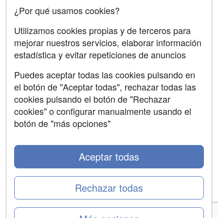
Confidencialidad
¿Por qué usamos cookies?
Aviso legal
Utilizamos cookies propias y de terceros para
Copyleft
mejorar nuestros servicios, elaborar información
estadística y evitar repeticiones de anuncios
Puedes aceptar todas las cookies pulsando en
el botón de "Aceptar todas", rechazar todas las
Grupo formazion:
cookies pulsando el botón de "Rechazar
cookies" o configurar manualmente usando el
botón de "más opciones"
Aceptar todas
Rechazar todas
Copyright 2000-2026 Formazion Web, S.L. - Calle
Fermín Caballero, 62 - 28034 Madrid Tel: 91 533 70 78