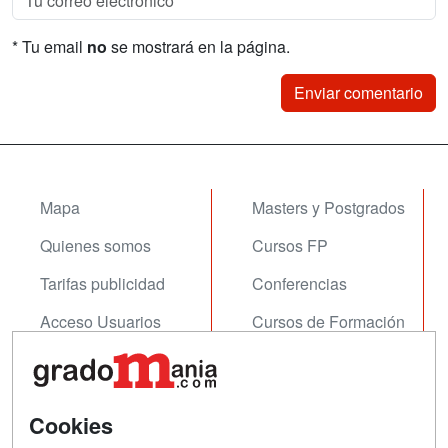
* Tu email
no
se mostrará en la página.
Mapa
Masters y Postgrados
Quienes somos
Cursos FP
Tarifas publicidad
Conferencias
Acceso Usuarios
Cursos de Formación
Acceso Centros
Oposiciones
SÍGUENOS EN:
Contactar
Cookies