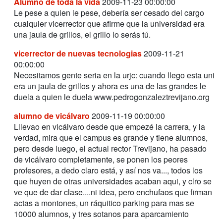
Alumno de toda la vida
2009-11-23 00:00:00
Le pese a quien le pese, debería ser cesado del cargo
cualquier vicerrector que afirme que la universidad era
una jaula de grillos, el grillo lo serás tú.
vicerrector de nuevas tecnologias
2009-11-21
00:00:00
Necesitamos gente seria en la urjc: cuando llego esta uni
era un jaula de grillos y ahora es una de las grandes le
duela a quien le duela www.pedrogonzaleztrevijano.org
alumno de vicálvaro
2009-11-19 00:00:00
Lllevao en vicálvaro desde que empezé la carrera, y la
verdad, mira que el campus es grande y tiene alumnos,
pero desde luego, el actual rector Trevijano, ha pasado
de vicálvaro completamente, se ponen los peores
profesores, a dedo claro está, y así nos va..., todos los
que huyen de otras universidades acaban aqui, y clro se
ve que de dar clase....ni idea, pero enchufaos que firman
actas a montones, un ráquitico parking para mas se
10000 alumnos, y tres sotanos para aparcamiento