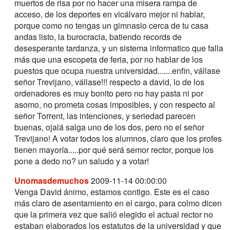
muertos de risa por no hacer una misera rampa de
acceso, de los deportes en vicálvaro mejor ni hablar,
porque como no tengas un gimnasio cerca de tu casa
andas listo, la burocracia, batiendo records de
desesperante tardanza, y un sistema informatico que falla
más que una escopeta de feria, por no hablar de los
puestos que ocupa nuestra universidad.......enfin, vállase
señor Trevijano, vállase!!! respecto a david, lo de los
ordenadores es muy bonito pero no hay pasta ni por
asomo, no prometa cosas imposibles, y con respecto al
señor Torrent, las intenciones, y seriedad parecen
buenas, ojalá salga uno de los dos, pero no el señor
Trevijano! A votar todos los alumnos, claro que los profes
tienen mayoría.....por qué será semor rector, porque los
pone a dedo no? un saludo y a votar!
Unomasdemuchos
2009-11-14 00:00:00
Venga David ánimo, estamos contigo. Este es el caso
más claro de asentamiento en el cargo, para colmo dicen
que la primera vez que salió elegido el actual rector no
estaban elaborados los estatutos de la universidad y que