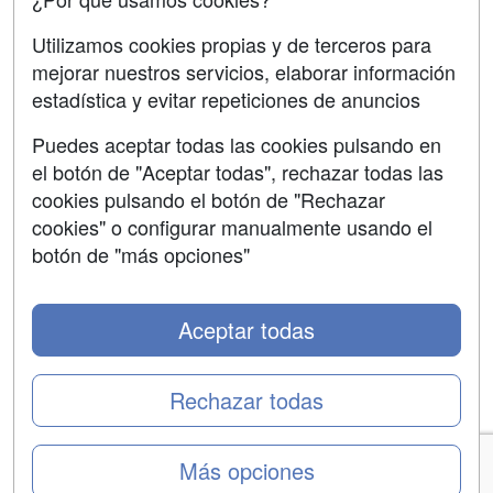
Aviso legal
Utilizamos cookies propias y de terceros para
Copyleft
mejorar nuestros servicios, elaborar información
estadística y evitar repeticiones de anuncios
Puedes aceptar todas las cookies pulsando en
el botón de "Aceptar todas", rechazar todas las
Grupo formazion:
cookies pulsando el botón de "Rechazar
cookies" o configurar manualmente usando el
botón de "más opciones"
Aceptar todas
Rechazar todas
Copyright 2000-2026 Formazion Web, S.L. - Calle
Más opciones
Fermín Caballero, 62 - 28034 Madrid Tel: 91 533 70 78