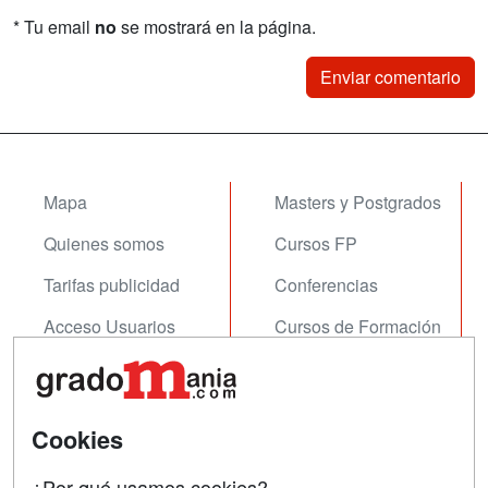
* Tu email
no
se mostrará en la página.
Mapa
Masters y Postgrados
Quienes somos
Cursos FP
Tarifas publicidad
Conferencias
Acceso Usuarios
Cursos de Formación
Acceso Centros
Oposiciones
SÍGUENOS EN:
Contactar
Cookies
Confidencialidad
¿Por qué usamos cookies?