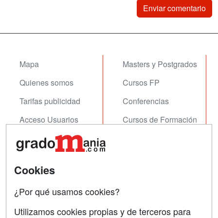
Mapa
Masters y Postgrados
Quienes somos
Cursos FP
Tarifas publicidad
Conferencias
Acceso Usuarios
Cursos de Formación
Acceso Centros
Oposiciones
SÍGUENOS EN:
Contactar
Cookies
Confidencialidad
¿Por qué usamos cookies?
Aviso legal
Utilizamos cookies propias y de terceros para