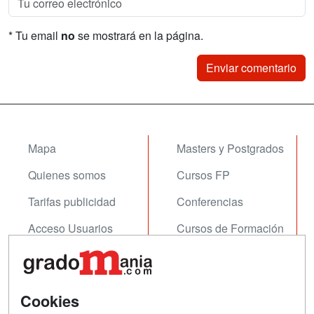
* Tu email
no
se mostrará en la página.
Mapa
Masters y Postgrados
Quienes somos
Cursos FP
Tarifas publicidad
Conferencias
Acceso Usuarios
Cursos de Formación
Acceso Centros
Oposiciones
SÍGUENOS EN:
Contactar
Cookies