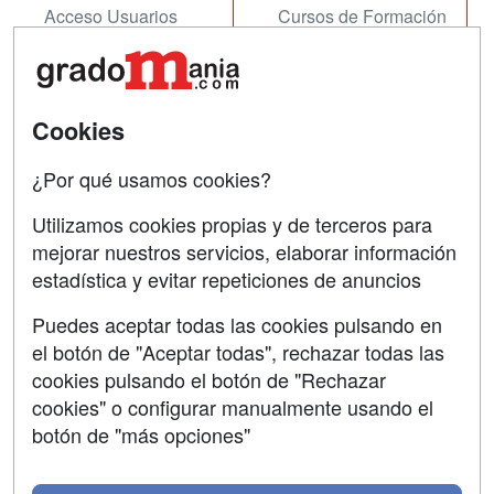
Acceso Usuarios
Cursos de Formación
Acceso Centros
Oposiciones
SÍGUENOS EN:
Contactar
Cookies
Confidencialidad
¿Por qué usamos cookies?
Aviso legal
Utilizamos cookies propias y de terceros para
Copyleft
mejorar nuestros servicios, elaborar información
estadística y evitar repeticiones de anuncios
Puedes aceptar todas las cookies pulsando en
el botón de "Aceptar todas", rechazar todas las
Grupo formazion:
cookies pulsando el botón de "Rechazar
cookies" o configurar manualmente usando el
botón de "más opciones"