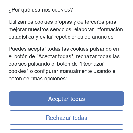
Acceso Centros
Oposiciones
¿Por qué usamos cookies?
SÍGUENOS EN:
Contactar
Utilizamos cookies propias y de terceros para
mejorar nuestros servicios, elaborar información
Confidencialidad
estadística y evitar repeticiones de anuncios
Aviso legal
Puedes aceptar todas las cookies pulsando en
Copyleft
el botón de "Aceptar todas", rechazar todas las
cookies pulsando el botón de "Rechazar
cookies" o configurar manualmente usando el
botón de "más opciones"
Grupo formazion:
Aceptar todas
Rechazar todas