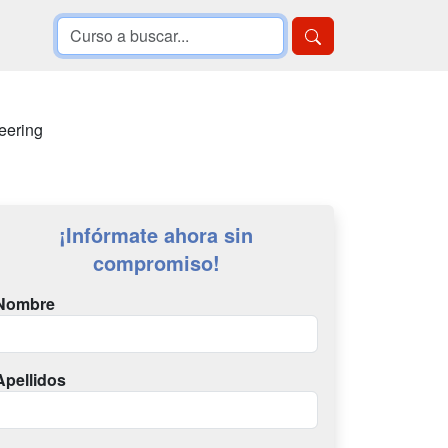
eering
¡Infórmate ahora sin
compromiso!
Nombre
Apellidos