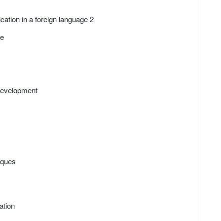
tion in a foreign language 2
re
 development
iques
ation