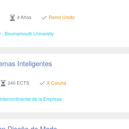
4 Años
Reino Unido
y - Bournemouth University
emas Inteligentes
240 ECTS
A Coruña
Intercontinental de la Empresa
en Diseño de Moda