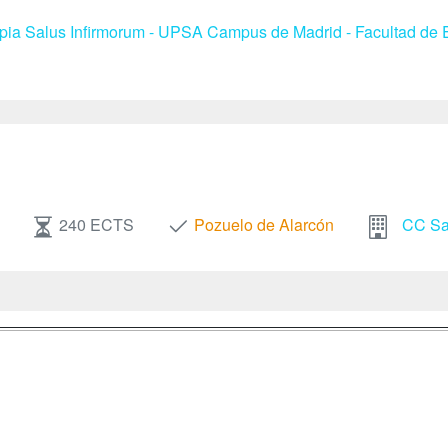
apia Salus Infirmorum - UPSA Campus de Madrid - Facultad de E
240 ECTS
Pozuelo de Alarcón
CC Sal
a
Masters y
Contactar
Postgrados
enes somos
Confidenciali
Cursos FP
fas publicidad
Aviso legal