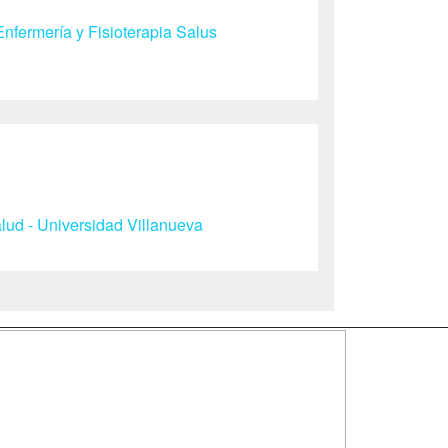
nfermería y Fisioterapia Salus
ud - Universidad Villanueva
SÍGUENOS EN:
dad