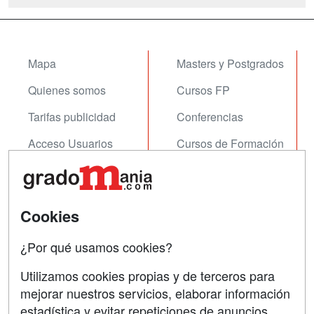
Mapa
Masters y Postgrados
Quienes somos
Cursos FP
Tarifas publicidad
Conferencias
Acceso Usuarios
Cursos de Formación
Acceso Centros
Oposiciones
SÍGUENOS EN:
Contactar
Cookies
Confidencialidad
¿Por qué usamos cookies?
Aviso legal
Utilizamos cookies propias y de terceros para
mejorar nuestros servicios, elaborar información
Copyleft
estadística y evitar repeticiones de anuncios