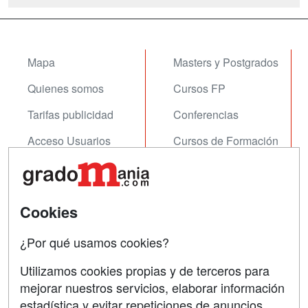
Mapa
Masters y Postgrados
Quienes somos
Cursos FP
Tarifas publicidad
Conferencias
Acceso Usuarios
Cursos de Formación
Acceso Centros
Oposiciones
SÍGUENOS EN:
Contactar
Cookies
Confidencialidad
¿Por qué usamos cookies?
Aviso legal
Utilizamos cookies propias y de terceros para
mejorar nuestros servicios, elaborar información
Copyleft
estadística y evitar repeticiones de anuncios