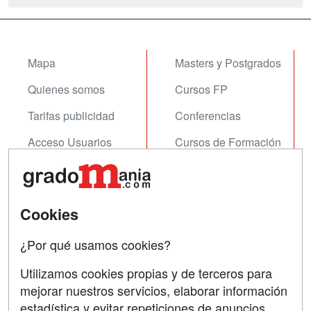
Mapa
Masters y Postgrados
Quienes somos
Cursos FP
Tarifas publicidad
Conferencias
Acceso Usuarios
Cursos de Formación
Acceso Centros
Oposiciones
SÍGUENOS EN:
Contactar
Cookies
Confidencialidad
¿Por qué usamos cookies?
Aviso legal
Utilizamos cookies propias y de terceros para
mejorar nuestros servicios, elaborar información
Copyleft
estadística y evitar repeticiones de anuncios