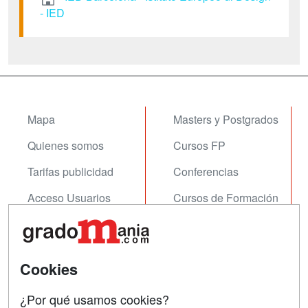
- IED
Mapa
Masters y Postgrados
Quienes somos
Cursos FP
Tarifas publicidad
Conferencias
Acceso Usuarios
Cursos de Formación
Acceso Centros
Oposiciones
SÍGUENOS EN:
Contactar
Cookies
Confidencialidad
¿Por qué usamos cookies?