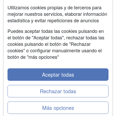
Aviso legal
Utilizamos cookies propias y de terceros para
mejorar nuestros servicios, elaborar información
Copyleft
estadística y evitar repeticiones de anuncios
Puedes aceptar todas las cookies pulsando en
el botón de "Aceptar todas", rechazar todas las
Grupo formazion:
cookies pulsando el botón de "Rechazar
cookies" o configurar manualmente usando el
botón de "más opciones"
Aceptar todas
Rechazar todas
Copyright 2000-2026 Formazion Web, S.L. - Calle
Más opciones
Fermín Caballero, 62 - 28034 Madrid Tel: 91 533 70 78