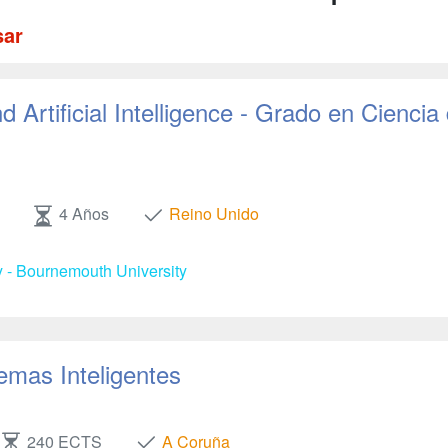
sar
 Artificial Intelligence - Grado en Ciencia
4 Años
Reino Unido
y - Bournemouth University
emas Inteligentes
240 ECTS
A Coruña