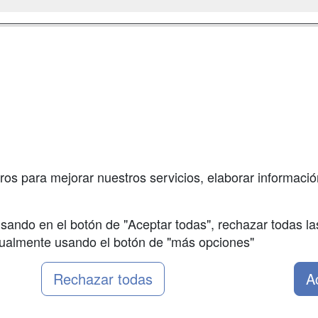
a
Masters y
Contactar
Postgrados
enes somos
Confidenciali
Cursos FP
fas publicidad
Aviso legal
Conferencias
so Usuarios
Copyleft
Cursos de
so Centros
Formación
ros para mejorar nuestros servicios, elaborar información
Oposiciones
sando en el botón de "Aceptar todas", rechazar todas la
nualmente usando el botón de "más opciones"
Rechazar todas
A