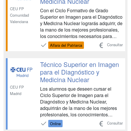
Medicina Nuclear
CEU FP
Con el Ciclo Formativo de Grado
Comunidad
Superior en Imagen para el Diagnóstico
Valenciana
y Medicina Nuclear lograrás adquirir, de
la mano de los mejores profesionales,
los conocimientos necesarios para
obtener registros gráficos del cuerpo
Consultar
Alfara del Patriarca
humano utilizando equipos de
diagnóstico por imagen y de medicina
nuclear, y asistiendo al paciente
Técnico Superior en Imagen
durante su estancia en la un...
para el Diagnóstico y
Medicina Nuclear
CEU FP
Los alumnos que deseen cursar el
Madrid
Ciclo Superior de Imagen para el
Diagnóstico y Medicina Nuclear,
adquirirán de la mano de los mejores
profesionales, los conocimientos
necesarios para obtener registros
Consultar
Online
gráficos del cuerpo humano utilizando