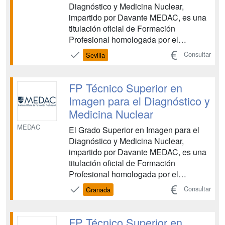
Diagnóstico y Medicina Nuclear,
impartido por Davante MEDAC, es una
titulación oficial de Formación
Profesional homologada por el
Ministerio de Educación, vinculada al
Consultar
Sevilla
ámbito sanitario. Esta FP te capacita
para realizar pruebas diagnósticas
mediante el manejo de distintos
FP Técnico Superior en
equipos y aparatos, con el objetivo de
Imagen para el Diagnóstico y
de...
Medicina Nuclear
MEDAC
El Grado Superior en Imagen para el
Diagnóstico y Medicina Nuclear,
impartido por Davante MEDAC, es una
titulación oficial de Formación
Profesional homologada por el
Ministerio de Educación, vinculada al
Consultar
Granada
ámbito sanitario. Esta FP te capacita
para realizar pruebas diagnósticas
mediante el manejo de distintos
FP Técnico Superior en