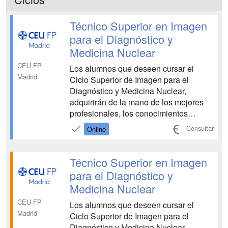
medicina nuclear y a colabor...
Técnico Superior en Imagen
para el Diagnóstico y
Medicina Nuclear
CEU FP
Los alumnos que deseen cursar el
Madrid
Ciclo Superior de Imagen para el
Diagnóstico y Medicina Nuclear,
adquirirán de la mano de los mejores
profesionales, los conocimientos
necesarios para obtener registros
Consultar
Online
gráficos del cuerpo humano utilizando
equipos radiográficos, de tomografía
computarizada, de resonancia
Técnico Superior en Imagen
magnética, de SPECT y PET. Además
para el Diagnóstico y
el ISE...
Medicina Nuclear
CEU FP
Los alumnos que deseen cursar el
Madrid
Ciclo Superior de Imagen para el
Diagnóstico y Medicina Nuclear,