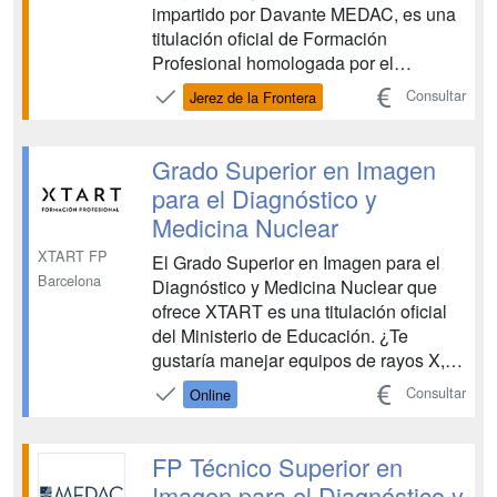
impartido por Davante MEDAC, es una
titulación oficial de Formación
Profesional homologada por el
Ministerio de Educación, vinculada al
Consultar
Jerez de la Frontera
ámbito sanitario. Esta FP te capacita
para realizar pruebas diagnósticas
mediante el manejo de distintos
Grado Superior en Imagen
equipos y aparatos, con el objetivo de
para el Diagnóstico y
de...
Medicina Nuclear
XTART FP
El Grado Superior en Imagen para el
Barcelona
Diagnóstico y Medicina Nuclear que
ofrece XTART es una titulación oficial
del Ministerio de Educación. ¿Te
gustaría manejar equipos de rayos X,
de resonancia magnética y de medicina
Consultar
Online
nuclear? ¿Colaborar en la realización
de ecografías y especializarte en
registros gráficos del cuerpo humano?
FP Técnico Superior en
Para ello necesit...
Imagen para el Diagnóstico y