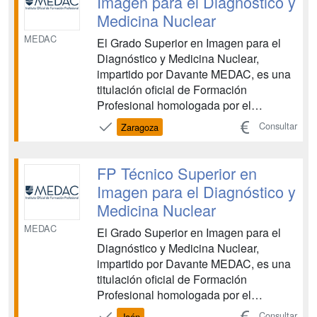
Imagen para el Diagnóstico y
Medicina Nuclear
MEDAC
El Grado Superior en Imagen para el
Diagnóstico y Medicina Nuclear,
impartido por Davante MEDAC, es una
titulación oficial de Formación
Profesional homologada por el
Ministerio de Educación, vinculada al
Consultar
Zaragoza
ámbito sanitario. Esta FP te capacita
para realizar pruebas diagnósticas
mediante el manejo de distintos
FP Técnico Superior en
equipos y aparatos, con el objetivo de
Imagen para el Diagnóstico y
de...
Medicina Nuclear
MEDAC
El Grado Superior en Imagen para el
Diagnóstico y Medicina Nuclear,
impartido por Davante MEDAC, es una
titulación oficial de Formación
Profesional homologada por el
Ministerio de Educación, vinculada al
Consultar
Jaén