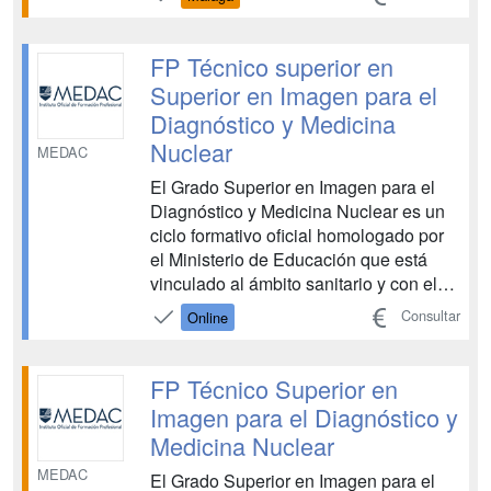
ámbito sanitario. Esta FP te capacita
para realizar pruebas diagnósticas
mediante el manejo de distintos
FP Técnico superior en
equipos y aparatos, con el objetivo de
Superior en Imagen para el
de...
Diagnóstico y Medicina
Nuclear
MEDAC
El Grado Superior en Imagen para el
Diagnóstico y Medicina Nuclear es un
ciclo formativo oficial homologado por
el Ministerio de Educación que está
vinculado al ámbito sanitario y con el
que aprenderás a realizar pruebas
Consultar
Online
diagnósticas mediante el manejo de
diferentes máquinas y aparatos con el
fin de detectar diversas patologías. La
FP Técnico Superior en
FP Imagen para e...
Imagen para el Diagnóstico y
Medicina Nuclear
MEDAC
El Grado Superior en Imagen para el