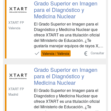
registros gráficos del cuerpo humano?
Grado Superior en Imagen
Para ello necesit...
para el Diagnóstico y
Medicina Nuclear
XTART FP
El Grado Superior en Imagen para el
Valencia
Diagnóstico y Medicina Nuclear que
ofrece XTART es una titulación oficial
del Ministerio de Educación. ¿Te
gustaría manejar equipos de rayos X,
de resonancia magnética y de medicina
Consultar
Valencia / València
nuclear? ¿Colaborar en la realización
de ecografías y especializarte en
registros gráficos del cuerpo humano?
Grado Superior en Imagen
Para ello necesit...
para el Diagnóstico y
Medicina Nuclear
XTART FP
El Grado Superior en Imagen para el
Madrid
Diagnóstico y Medicina Nuclear que
ofrece XTART es una titulación oficial
del Ministerio de Educación. ¿Te