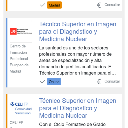
Ministerio de Educación, vinculada al
Consultar
Madrid
ámbito sanitario. Esta FP te capacita
para realizar pruebas diagnósticas
mediante el manejo de distintos
Técnico Superior en Imagen
equipos y aparatos, con el objetivo de
para el Diagnóstico y
de...
Medicina Nuclear
Centro de
La sanidad es uno de los sectores
Formación
profesionales con mayor número de
Profesional
áreas de especialización y alta
Europeo de
demanda de perfiles cualificados. El
Madrid
Técnico Superior en Imagen para el
Diagnóstico y Medicina Nuclear te
Consultar
Online
capacitará para obtener imágenes
médicas, utilizando equipos de rayos X,
de resonancia magnética y de medicina
Técnico Superior en Imagen
nuclear, y colaborar en la reali...
para el Diagnóstico y
Medicina Nuclear
CEU FP
Con el Ciclo Formativo de Grado