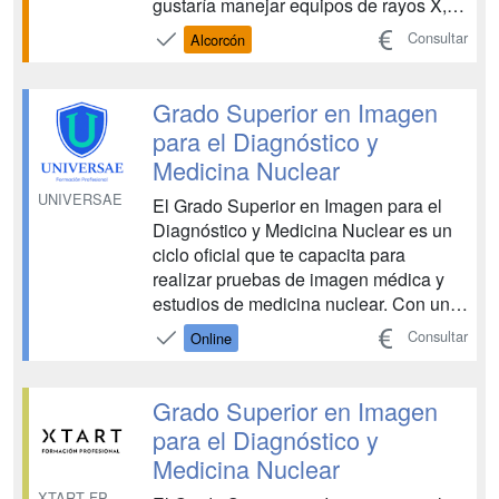
gustaría manejar equipos de rayos X,
de resonancia magnética y de medicina
Consultar
Alcorcón
nuclear? ¿Colaborar en la realización
de ecografías y especializarte en
registros gráficos del cuerpo humano?
Grado Superior en Imagen
Para ello necesit...
para el Diagnóstico y
Medicina Nuclear
UNIVERSAE
El Grado Superior en Imagen para el
Diagnóstico y Medicina Nuclear es un
ciclo oficial que te capacita para
realizar pruebas de imagen médica y
estudios de medicina nuclear. Con una
duración de 2.000 horas, una
Consultar
Online
orientación práctica y simuladores
virtuales de última generación,
aprenderás a usar tecnología avanzada
Grado Superior en Imagen
para incorporarte a hospitales, cl...
para el Diagnóstico y
Medicina Nuclear
XTART FP