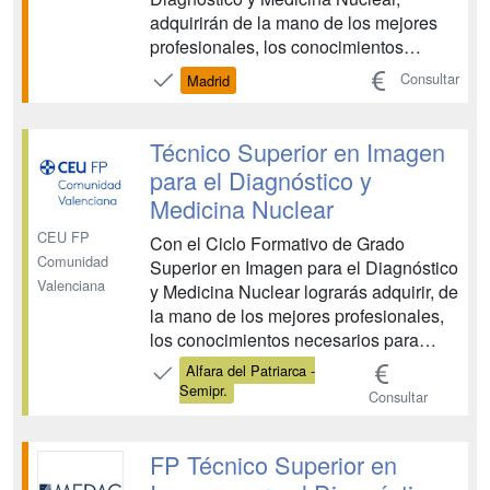
adquirirán de la mano de los mejores
profesionales, los conocimientos
necesarios para obtener registros
Consultar
Madrid
gráficos del cuerpo humano utilizando
equipos radiográficos, de tomografía
computarizada, de resonancia
Técnico Superior en Imagen
magnética, de SPECT y PET. Además
para el Diagnóstico y
el ISE...
Medicina Nuclear
CEU FP
Con el Ciclo Formativo de Grado
Comunidad
Superior en Imagen para el Diagnóstico
Valenciana
y Medicina Nuclear lograrás adquirir, de
la mano de los mejores profesionales,
los conocimientos necesarios para
obtener registros gráficos del cuerpo
Alfara del Patriarca -
humano utilizando equipos de
Semipr.
Consultar
diagnóstico por imagen y de medicina
nuclear, y asistiendo al paciente
durante su estancia en la un...
FP Técnico Superior en