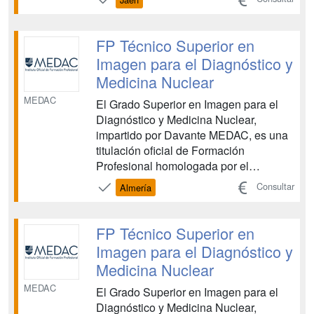
ámbito sanitario. Esta FP te capacita
para realizar pruebas diagnósticas
mediante el manejo de distintos
FP Técnico Superior en
equipos y aparatos, con el objetivo de
Imagen para el Diagnóstico y
de...
Medicina Nuclear
MEDAC
El Grado Superior en Imagen para el
Diagnóstico y Medicina Nuclear,
impartido por Davante MEDAC, es una
titulación oficial de Formación
Profesional homologada por el
Ministerio de Educación, vinculada al
Consultar
Almería
ámbito sanitario. Esta FP te capacita
para realizar pruebas diagnósticas
mediante el manejo de distintos
FP Técnico Superior en
equipos y aparatos, con el objetivo de
Imagen para el Diagnóstico y
de...
Medicina Nuclear
MEDAC
El Grado Superior en Imagen para el
Diagnóstico y Medicina Nuclear,