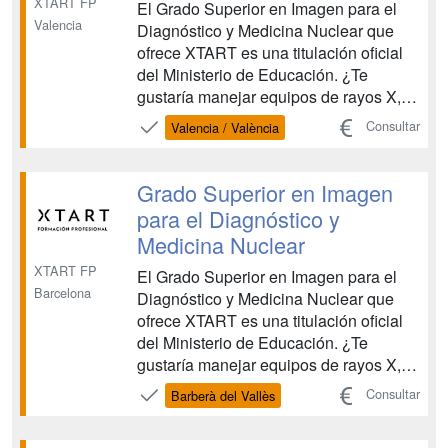
XTART FP
El Grado Superior en Imagen para el
Valencia
Diagnóstico y Medicina Nuclear que
ofrece XTART es una titulación oficial
del Ministerio de Educación. ¿Te
gustaría manejar equipos de rayos X,
de resonancia magnética y de medicina
Consultar
Valencia / València
nuclear? ¿Colaborar en la realización
de ecografías y especializarte en
registros gráficos del cuerpo humano?
Grado Superior en Imagen
Para ello necesit...
para el Diagnóstico y
Medicina Nuclear
XTART FP
El Grado Superior en Imagen para el
Barcelona
Diagnóstico y Medicina Nuclear que
ofrece XTART es una titulación oficial
del Ministerio de Educación. ¿Te
gustaría manejar equipos de rayos X,
de resonancia magnética y de medicina
Consultar
Barberà del Vallès
nuclear? ¿Colaborar en la realización
de ecografías y especializarte en