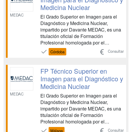
Medicina Nuclear
MEDAC
El Grado Superior en Imagen para el
Diagnóstico y Medicina Nuclear,
impartido por Davante MEDAC, es una
titulación oficial de Formación
Profesional homologada por el
Ministerio de Educación, vinculada al
Consultar
Córdoba
ámbito sanitario. Esta FP te capacita
para realizar pruebas diagnósticas
mediante el manejo de distintos
FP Técnico Superior en
equipos y aparatos, con el objetivo de
Imagen para el Diagnóstico y
de...
Medicina Nuclear
MEDAC
El Grado Superior en Imagen para el
Diagnóstico y Medicina Nuclear,
impartido por Davante MEDAC, es una
titulación oficial de Formación
Profesional homologada por el
Ministerio de Educación, vinculada al
Consultar
Málaga