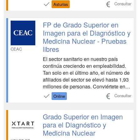
Ministerio de Educación, vinculada al
Consultar
Asturias
ámbito sanitario. Esta FP te capacita
para realizar pruebas diagnósticas
mediante el manejo de distintos
FP de Grado Superior en
equipos y aparatos, con el objetivo de
Imagen para el Diagnóstico y
de...
Medicina Nuclear - Pruebas
libres
CEAC
El sector sanitario en nuestro país
continúa creciendo en empleabilidad.
Tan solo en el último año, el número de
afiliados del sector se elevó hasta 1,93
millones de personas. Conviértete en
uno de ellos superando las Pruebas
Consultar
Online
Libres de la FP de Grado Superior de
Técnico en Imagen para el Diagnóstico
y Medicina Nuclear. Te ayudamos a
Grado Superior en Imagen
preparar lo...
para el Diagnóstico y
Medicina Nuclear