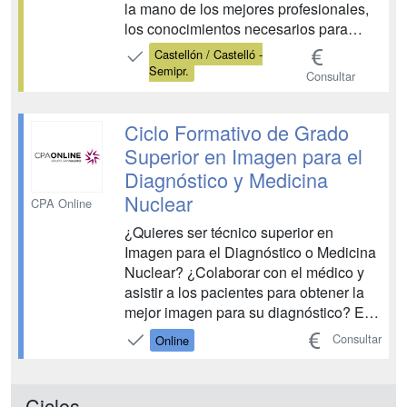
la mano de los mejores profesionales,
los conocimientos necesarios para
obtener registros gráficos del cuerpo
Castellón / Castelló -
humano utilizando equipos de
Semipr.
Consultar
diagnóstico por imagen y de medicina
nuclear, y asistiendo al paciente
durante su estancia en la un...
Ciclo Formativo de Grado
Superior en Imagen para el
Diagnóstico y Medicina
Nuclear
CPA Online
¿Quieres ser técnico superior en
Imagen para el Diagnóstico o Medicina
Nuclear? ¿Colaborar con el médico y
asistir a los pacientes para obtener la
mejor imagen para su diagnóstico? En
CPA te enseñamos, de la mano de
Consultar
Online
grandes profesionales, a obtener
imágenes médicas utilizando equipos
de rayos X, resonancia magnética,
Ciclos