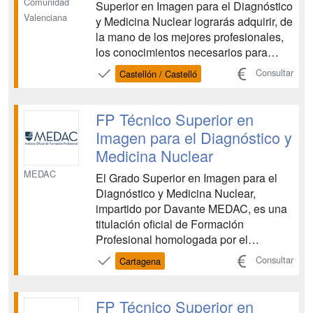
Comunidad
Superior en Imagen para el Diagnóstico
Valenciana
y Medicina Nuclear lograrás adquirir, de
la mano de los mejores profesionales,
los conocimientos necesarios para
obtener registros gráficos del cuerpo
Consultar
Castellón / Castelló
humano utilizando equipos de
diagnóstico por imagen y de medicina
nuclear, y asistiendo al paciente
FP Técnico Superior en
durante su estancia en la un...
Imagen para el Diagnóstico y
Medicina Nuclear
MEDAC
El Grado Superior en Imagen para el
Diagnóstico y Medicina Nuclear,
impartido por Davante MEDAC, es una
titulación oficial de Formación
Profesional homologada por el
Ministerio de Educación, vinculada al
Consultar
Cartagena
ámbito sanitario. Esta FP te capacita
para realizar pruebas diagnósticas
mediante el manejo de distintos
FP Técnico Superior en