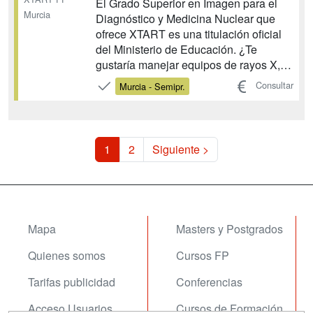
El Grado Superior en Imagen para el
Murcia
Diagnóstico y Medicina Nuclear que
ofrece XTART es una titulación oficial
del Ministerio de Educación. ¿Te
gustaría manejar equipos de rayos X,
de resonancia magnética y de medicina
Consultar
Murcia - Semipr.
nuclear? ¿Colaborar en la realización
de ecografías y especializarte en
registros gráficos del cuerpo humano?
Para ello necesit...
1
2
Siguiente >
Mapa
Masters y Postgrados
Quienes somos
Cursos FP
Tarifas publicidad
Conferencias
Acceso Usuarios
Cursos de Formación