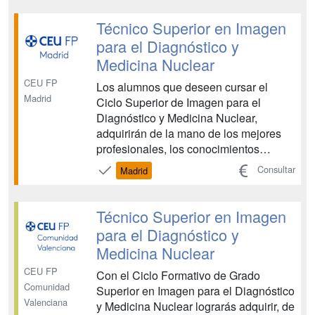
equipos radiográficos, de tomografía
computarizada, de resonancia
Técnico Superior en Imagen
magnética, de SPECT y PET. Además
para el Diagnóstico y
el ISE...
Medicina Nuclear
CEU FP
Los alumnos que deseen cursar el
Madrid
Ciclo Superior de Imagen para el
Diagnóstico y Medicina Nuclear,
adquirirán de la mano de los mejores
profesionales, los conocimientos
necesarios para obtener registros
Consultar
Madrid
gráficos del cuerpo humano utilizando
equipos radiográficos, de tomografía
computarizada, de resonancia
Técnico Superior en Imagen
magnética, de SPECT y PET. Además
para el Diagnóstico y
el ISE...
Medicina Nuclear
CEU FP
Con el Ciclo Formativo de Grado
Comunidad
Superior en Imagen para el Diagnóstico
Valenciana
y Medicina Nuclear lograrás adquirir, de