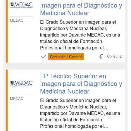
equipos y aparatos, con el objetivo de
Imagen para el Diagnóstico y
de...
Medicina Nuclear
MEDAC
El Grado Superior en Imagen para el
Diagnóstico y Medicina Nuclear,
impartido por Davante MEDAC, es una
titulación oficial de Formación
Profesional homologada por el
Ministerio de Educación, vinculada al
Consultar
Castellón / Castelló
ámbito sanitario. Esta FP te capacita
para realizar pruebas diagnósticas
mediante el manejo de distintos
FP Técnico Superior en
equipos y aparatos, con el objetivo de
Imagen para el Diagnóstico y
de...
Medicina Nuclear
MEDAC
El Grado Superior en Imagen para el
Diagnóstico y Medicina Nuclear,
impartido por Davante MEDAC, es una
titulación oficial de Formación
Profesional homologada por el