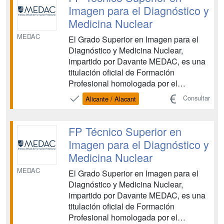
equipos y aparatos, con el objetivo de
Imagen para el Diagnóstico y
de...
Medicina Nuclear
MEDAC
El Grado Superior en Imagen para el
Diagnóstico y Medicina Nuclear,
impartido por Davante MEDAC, es una
titulación oficial de Formación
Profesional homologada por el
Ministerio de Educación, vinculada al
Consultar
Alicante / Alacant
ámbito sanitario. Esta FP te capacita
para realizar pruebas diagnósticas
mediante el manejo de distintos
FP Técnico Superior en
equipos y aparatos, con el objetivo de
Imagen para el Diagnóstico y
de...
Medicina Nuclear
MEDAC
El Grado Superior en Imagen para el
Diagnóstico y Medicina Nuclear,
impartido por Davante MEDAC, es una
titulación oficial de Formación
Profesional homologada por el