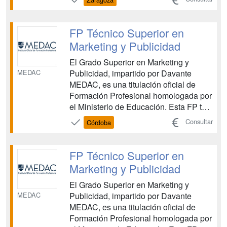
necesarias para planificar, organizar y
ejecutar campañas de marketing, así
como para dominar las herramientas
FP Técnico Superior en
comunicativas y digitales esenc...
Marketing y Publicidad
El Grado Superior en Marketing y
MEDAC
Publicidad, impartido por Davante
MEDAC, es una titulación oficial de
Formación Profesional homologada por
el Ministerio de Educación. Esta FP te
proporciona las competencias
Consultar
Córdoba
necesarias para planificar, organizar y
ejecutar campañas de marketing, así
como para dominar las herramientas
FP Técnico Superior en
comunicativas y digitales esenc...
Marketing y Publicidad
El Grado Superior en Marketing y
MEDAC
Publicidad, impartido por Davante
MEDAC, es una titulación oficial de
Formación Profesional homologada por