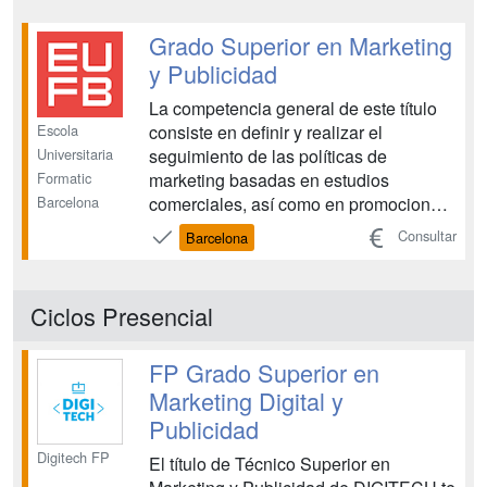
en el mercado nacional como
internacional. Además, el alumno
Grado Superior en Marketing
estará cualificado para...
y Publicidad
La competencia general de este título
Escola
consiste en definir y realizar el
Universitaria
seguimiento de las políticas de
Formatic
marketing basadas en estudios
Barcelona
comerciales, así como en promocionar
y publicitar los productos y/o servicios
Consultar
Barcelona
en los medios y soportes de
comunicación adecuados, elaborando
los materiales publipromocionales
Ciclos Presencial
necesarios....
FP Grado Superior en
Marketing Digital y
Publicidad
Digitech FP
El título de Técnico Superior en