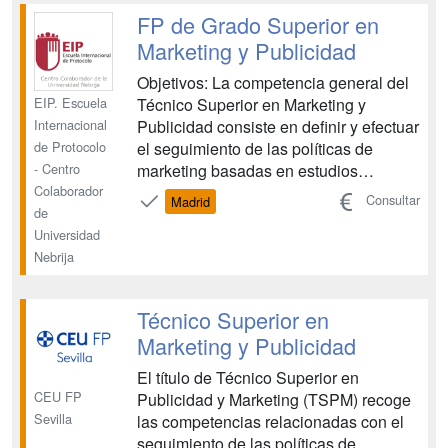
que ha sido diseñado en función de las
FP de Grado Superior en
necesidades del mercado lab...
Marketing y Publicidad
Objetivos: La competencia general del
EIP. Escuela
Técnico Superior en Marketing y
Internacional
Publicidad consiste en definir y efectuar
de Protocolo
el seguimiento de las políticas de
- Centro
marketing basadas en estudios
Colaborador
comerciales y en promocionar y
Consultar
Madrid
de
publicitar los productos y/o servicios en
Universidad
los medios y soportes de comunicación
Nebrija
adecuados, elaborando los materiales
publipromocionales necesarios....
Técnico Superior en
Marketing y Publicidad
El título de Técnico Superior en
CEU FP
Publicidad y Marketing (TSPM) recoge
Sevilla
las competencias relacionadas con el
seguimiento de las políticas de