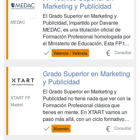
comunicativas y digitales esenc...
Marketing y Publicidad
El Grado Superior en Marketing y
MEDAC
Publicidad, impartido por Davante
MEDAC, es una titulación oficial de
Formación Profesional homologada por
el Ministerio de Educación. Esta FP te
proporciona las competencias
Consultar
Valencia / València
necesarias para planificar, organizar y
ejecutar campañas de marketing, así
como para dominar las herramientas
Grado Superior en Marketing
comunicativas y digitales esenc...
y Publicidad
El Grado Superior en Marketing y
XTART FP
Publicidad no tiene nada que ver con la
Madrid
Formación Profesional clásica que
tienes en mente. En XTART vamos un
paso más allá, con un ciclo formativo
realmente innovador. Una de las
Consultar
Alcorcón
grandes ventajas de este Grado
Superior en Marketing y Publicidad es