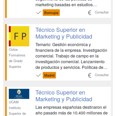
marketing basadas en estudios
comerciales y en promocionar y
Consultar
Bormujos
publicitar los productos y/o servicios en
los medios y soportes de comunicación
adecuados, elaborando los materiales
Técnico Superior en
promocionales necesarios. ...
Marketing y Publicidad
Temario: Gestión económica y
Ciclos
financiera de la empresa. Investigación
Formativos
comercial. Trabajo de campo en la
de Grado
investigación comercial. Lanzamiento
Superior
de productos y servicios. Políticas de
marketing. Medios y soportes de
Consultar
Madrid
comunicación. Atención al cliente,
consumidor y usuario. Marketing digital.
Diseño y elaboración de material de
Técnico Superior en
comunicación. Relaciones Pú...
Marketing y Publicidad
UCAM
Las empresas españolas destinaron el
Instituto
año pasado más de 10.400 millones de
Superior de