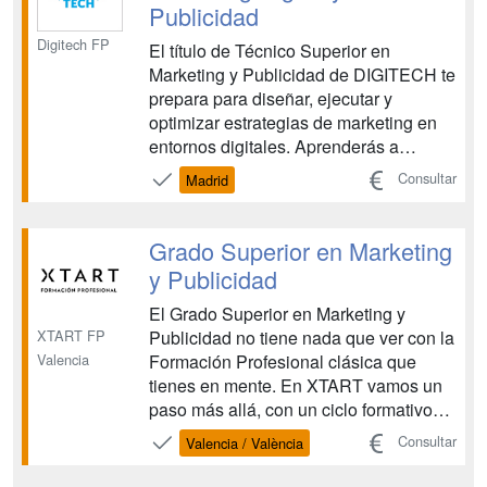
Publicidad
Digitech FP
El título de Técnico Superior en
Marketing y Publicidad de DIGITECH te
prepara para diseñar, ejecutar y
optimizar estrategias de marketing en
entornos digitales. Aprenderás a
gestionar campañas publicitarias,
Consultar
Madrid
desarrollar planes de marketing, aplicar
técnicas de SEO y marketing digital,
organizar eventos y analizar mercados
Grado Superior en Marketing
para la toma de decisione...
y Publicidad
El Grado Superior en Marketing y
XTART FP
Publicidad no tiene nada que ver con la
Valencia
Formación Profesional clásica que
tienes en mente. En XTART vamos un
paso más allá, con un ciclo formativo
realmente innovador. Una de las
Consultar
Valencia / València
grandes ventajas de este Grado
Superior en Marketing y Publicidad es