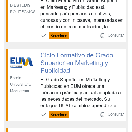
El Ciclo Formativo de Grado Superior
D`ESTUDIS
en Marketing y Publicidad está
POLITÈCNICS
pensado para personas creativas,
curiosas y con iniciativa, interesadas en
el mundo de la comunicación, la
estrategia de marca y las redes
Consultar
Barcelona
sociales. Durante el ciclo aprenderás a
diseñar campañas publicitarias, crear
contenidos digitales, analizar
Ciclo Formativo de Grado
mercados, organizar eventos y gest...
Superior en Marketing y
Publicidad
Escola
El Grado Superior en Marketing y
Universitària
Publicidad en EUM ofrece una
Mediterrani
formación práctica y actual adaptada a
las necesidades del mercado. Su
enfoque DUAL combina aprendizaje en
el aula y experiencia en empresas del
Consultar
Barcelona
sector, preparando al estudiante para
diseñar, gestionar y comunicar
estrategias reales de marketing y