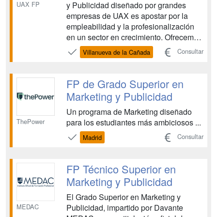
UAX FP
y Publicidad diseñado por grandes
empresas de UAX es apostar por la
empleabilidad y la profesionalización
en un sector en crecimiento. Ofrecemos
un programa desarrollado en
Consultar
Villanueva de la Cañada
colaboración con la consultora The
Cocktail que te permite experimentar
por ti mismo la realidad más actual de
FP de Grado Superior en
las empresas y que inc...
Marketing y Publicidad
Un programa de Marketing diseñado
ThePower
para los estudiantes más ambiciosos ...
Consultar
Madrid
FP Técnico Superior en
Marketing y Publicidad
El Grado Superior en Marketing y
MEDAC
Publicidad, impartido por Davante