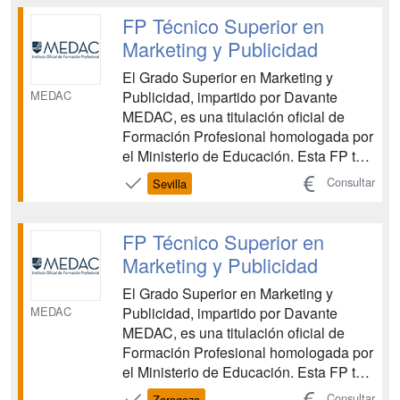
que ha sido diseñado en función de las
FP Técnico Superior en
necesidades del mercado lab...
Marketing y Publicidad
El Grado Superior en Marketing y
MEDAC
Publicidad, impartido por Davante
MEDAC, es una titulación oficial de
Formación Profesional homologada por
el Ministerio de Educación. Esta FP te
proporciona las competencias
Consultar
Sevilla
necesarias para planificar, organizar y
ejecutar campañas de marketing, así
como para dominar las herramientas
FP Técnico Superior en
comunicativas y digitales esenc...
Marketing y Publicidad
El Grado Superior en Marketing y
MEDAC
Publicidad, impartido por Davante
MEDAC, es una titulación oficial de
Formación Profesional homologada por
el Ministerio de Educación. Esta FP te
proporciona las competencias
Consultar
Zaragoza