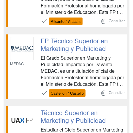
Formación Profesional homologada por
el Ministerio de Educación. Esta FP te
proporciona las competencias
Consultar
Alicante / Alacant
necesarias para planificar, organizar y
ejecutar campañas de marketing, así
como para dominar las herramientas
FP Técnico Superior en
comunicativas y digitales esenc...
Marketing y Publicidad
El Grado Superior en Marketing y
MEDAC
Publicidad, impartido por Davante
MEDAC, es una titulación oficial de
Formación Profesional homologada por
el Ministerio de Educación. Esta FP te
proporciona las competencias
Consultar
Castellón / Castelló
necesarias para planificar, organizar y
ejecutar campañas de marketing, así
como para dominar las herramientas
Técnico Superior en
comunicativas y digitales esenc...
Marketing y Publicidad
Estudiar el Ciclo Superior en Marketing