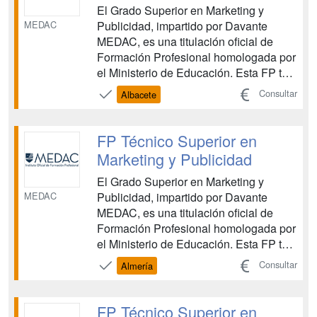
El Grado Superior en Marketing y
MEDAC
Publicidad, impartido por Davante
MEDAC, es una titulación oficial de
Formación Profesional homologada por
el Ministerio de Educación. Esta FP te
proporciona las competencias
Consultar
Albacete
necesarias para planificar, organizar y
ejecutar campañas de marketing, así
como para dominar las herramientas
FP Técnico Superior en
comunicativas y digitales esenc...
Marketing y Publicidad
El Grado Superior en Marketing y
MEDAC
Publicidad, impartido por Davante
MEDAC, es una titulación oficial de
Formación Profesional homologada por
el Ministerio de Educación. Esta FP te
proporciona las competencias
Consultar
Almería
necesarias para planificar, organizar y
ejecutar campañas de marketing, así
como para dominar las herramientas
FP Técnico Superior en