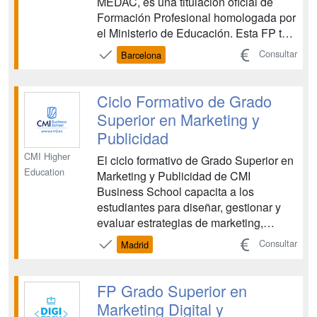
MEDAC, es una titulación oficial de
Formación Profesional homologada por
el Ministerio de Educación. Esta FP te
proporciona las competencias
Consultar
Barcelona
necesarias para planificar, organizar y
ejecutar campañas de marketing, así
como para dominar las herramientas
Ciclo Formativo de Grado
comunicativas y digitales esenc...
Superior en Marketing y
Publicidad
CMI Higher
El ciclo formativo de Grado Superior en
Education
Marketing y Publicidad de CMI
Business School capacita a los
estudiantes para diseñar, gestionar y
evaluar estrategias de marketing,
publicidad y relaciones públicas en
Consultar
Madrid
entornos globales y digitales, aplicando
principios de responsabilidad social y
sostenibilidad empresarial....
FP Grado Superior en
Marketing Digital y