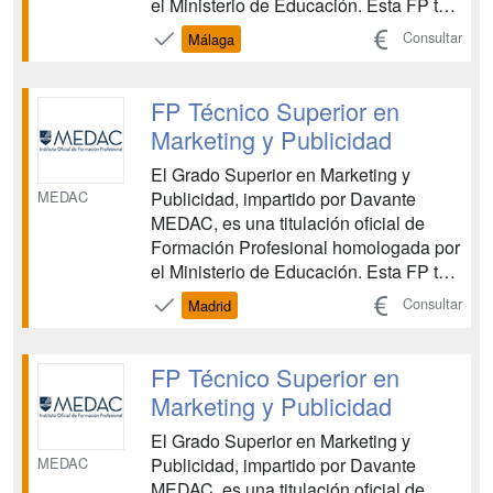
el Ministerio de Educación. Esta FP te
proporciona las competencias
Consultar
Málaga
necesarias para planificar, organizar y
ejecutar campañas de marketing, así
como para dominar las herramientas
FP Técnico Superior en
comunicativas y digitales esenc...
Marketing y Publicidad
El Grado Superior en Marketing y
MEDAC
Publicidad, impartido por Davante
MEDAC, es una titulación oficial de
Formación Profesional homologada por
el Ministerio de Educación. Esta FP te
proporciona las competencias
Consultar
Madrid
necesarias para planificar, organizar y
ejecutar campañas de marketing, así
como para dominar las herramientas
FP Técnico Superior en
comunicativas y digitales esenc...
Marketing y Publicidad
El Grado Superior en Marketing y
MEDAC
Publicidad, impartido por Davante
MEDAC, es una titulación oficial de