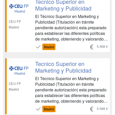
Tecnico Superior en
comunicación. Una titulación que form...
Marketing y Publicidad
El Técnico Superior en Marketing y
CEU FP
Publicidad (Titulación en trámite
Madrid
pendiente autorización) esta preparado
para establecer las diferentes políticas
de marketing, obteniendo y valorando
la información sobre la definición de
5.568 €
Madrid
productos, precio y competidores tanto
en el mercado nacional como
internacional. Además, el alumno
Tecnico Superior en
estará cualificado para...
Marketing y Publicidad
El Técnico Superior en Marketing y
CEU FP
Publicidad (Titulación en trámite
Madrid
pendiente autorización) esta preparado
para establecer las diferentes políticas
de marketing, obteniendo y valorando
la información sobre la definición de
5.568 €
Madrid
productos, precio y competidores tanto