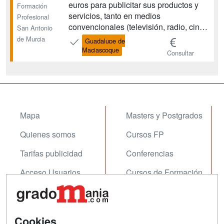
euros para publicitar sus productos y
Formación
servicios, tanto en medios
Profesional
convencionales (televisión, radio, cine,
San Antonio
diarios) como no convencionales
de Murcia
Guadalupe de
(campañas de mail, marketing,
Maciascoque
Consultar
publicidad en el lugar de venta,
patrocinios) y digitales (internet, redes
sociales, móviles). Los planes de...
Mapa
Masters y Postgrados
Quienes somos
Cursos FP
Tarifas publicidad
Conferencias
Acceso Usuarios
Cursos de Formación
Acceso Centros
Oposiciones
SÍGUENOS EN:
Cookies
Contactar