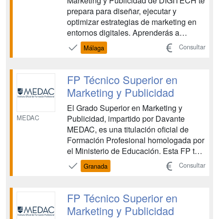
Marketing y Publicidad de DIGITECH te
prepara para diseñar, ejecutar y
optimizar estrategias de marketing en
entornos digitales. Aprenderás a
gestionar campañas publicitarias,
Consultar
Málaga
desarrollar planes de marketing, aplicar
técnicas de SEO y marketing digital,
organizar eventos y analizar mercados
FP Técnico Superior en
para la toma de decisione...
Marketing y Publicidad
El Grado Superior en Marketing y
MEDAC
Publicidad, impartido por Davante
MEDAC, es una titulación oficial de
Formación Profesional homologada por
el Ministerio de Educación. Esta FP te
proporciona las competencias
Consultar
Granada
necesarias para planificar, organizar y
ejecutar campañas de marketing, así
como para dominar las herramientas
FP Técnico Superior en
comunicativas y digitales esenc...
Marketing y Publicidad