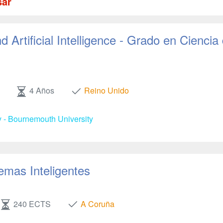
sar
 Artificial Intelligence - Grado en Ciencia
4 Años
Reino Unido
y - Bournemouth University
emas Inteligentes
240 ECTS
A Coruña