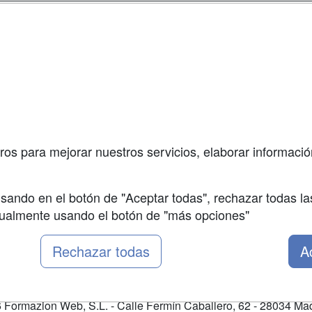
a
Masters y
Contactar
Postgrados
enes somos
Confidenciali
Cursos FP
fas publicidad
Aviso legal
Conferencias
so Usuarios
Copyleft
Cursos de
so Centros
Formación
ros para mejorar nuestros servicios, elaborar información
Oposiciones
sando en el botón de "Aceptar todas", rechazar todas la
nualmente usando el botón de "más opciones"
Rechazar todas
A
Formazion Web, S.L. - Calle Fermín Caballero, 62 - 28034 Mad