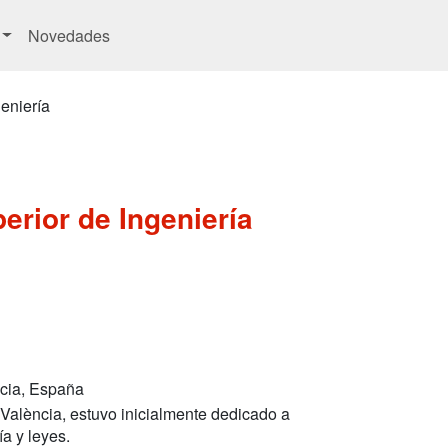
Novedades
eniería
erior de Ingeniería
ncia, España
València, estuvo inicialmente dedicado a
a y leyes.