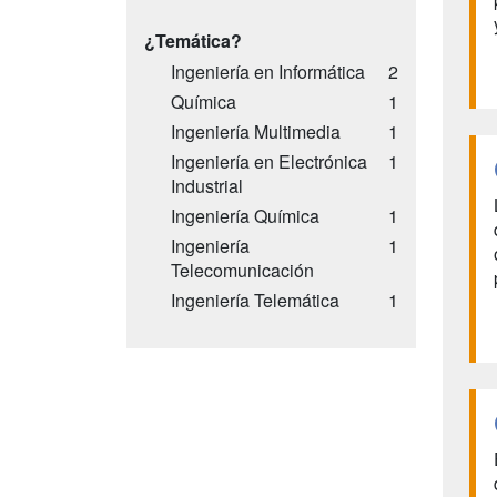
¿Temática?
Ingeniería en Informática
2
Química
1
Ingeniería Multimedia
1
Ingeniería en Electrónica
1
Industrial
Ingeniería Química
1
Ingeniería
1
Telecomunicación
Ingeniería Telemática
1