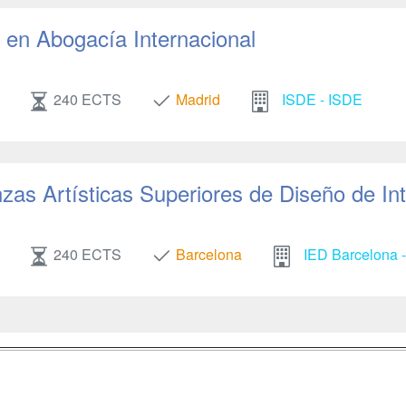
en Abogacía Internacional
240 ECTS
Madrid
ISDE - ISDE
as Artísticas Superiores de Diseño de Int
240 ECTS
Barcelona
IED Barcelona -
a
Masters y
Contactar
Postgrados