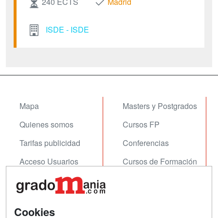
240 ECTS
Madrid
ISDE - ISDE
Mapa
Masters y Postgrados
Quienes somos
Cursos FP
Tarifas publicidad
Conferencias
Acceso Usuarios
Cursos de Formación
Acceso Centros
Oposiciones
SÍGUENOS EN:
Contactar
Cookies