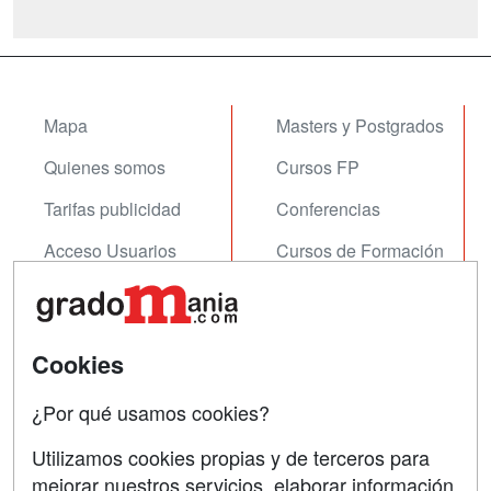
Mapa
Masters y Postgrados
Quienes somos
Cursos FP
Tarifas publicidad
Conferencias
Acceso Usuarios
Cursos de Formación
Acceso Centros
Oposiciones
SÍGUENOS EN:
Contactar
Cookies
Confidencialidad
¿Por qué usamos cookies?
Aviso legal
Utilizamos cookies propias y de terceros para
mejorar nuestros servicios, elaborar información
Copyleft