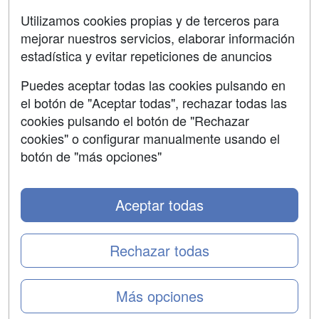
Aviso legal
Utilizamos cookies propias y de terceros para
mejorar nuestros servicios, elaborar información
Copyleft
estadística y evitar repeticiones de anuncios
Puedes aceptar todas las cookies pulsando en
el botón de "Aceptar todas", rechazar todas las
Grupo formazion:
cookies pulsando el botón de "Rechazar
cookies" o configurar manualmente usando el
botón de "más opciones"
Aceptar todas
Rechazar todas
Copyright 2000-2026 Formazion Web, S.L. - Calle
Más opciones
Fermín Caballero, 62 - 28034 Madrid Tel: 91 533 70 78