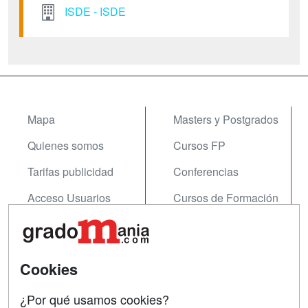
ISDE - ISDE
Mapa
Masters y Postgrados
Quienes somos
Cursos FP
Tarifas publicidad
Conferencias
Acceso Usuarios
Cursos de Formación
Acceso Centros
Oposiciones
SÍGUENOS EN:
Contactar
Cookies
Confidencialidad
¿Por qué usamos cookies?