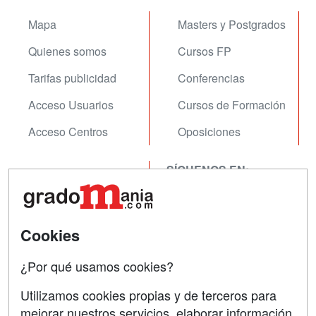
Mapa
Masters y Postgrados
Quienes somos
Cursos FP
Tarifas publicidad
Conferencias
Acceso Usuarios
Cursos de Formación
Acceso Centros
Oposiciones
SÍGUENOS EN:
Contactar
Confidencialidad
Aviso legal
Cookies
Copyleft
¿Por qué usamos cookies?
Utilizamos cookies propias y de terceros para
mejorar nuestros servicios, elaborar información