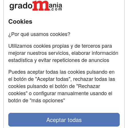
Acceso Centros
Oposiciones
SÍGUENOS EN:
Contactar
Cookies
Confidencialidad
¿Por qué usamos cookies?
Aviso legal
Utilizamos cookies propias y de terceros para
mejorar nuestros servicios, elaborar información
Copyleft
estadística y evitar repeticiones de anuncios
Puedes aceptar todas las cookies pulsando en
el botón de "Aceptar todas", rechazar todas las
Grupo formazion:
cookies pulsando el botón de "Rechazar
cookies" o configurar manualmente usando el
botón de "más opciones"
Aceptar todas