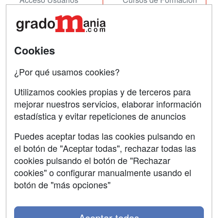
Acceso Centros
Oposiciones
SÍGUENOS EN:
Contactar
Cookies
Confidencialidad
¿Por qué usamos cookies?
Aviso legal
Utilizamos cookies propias y de terceros para
mejorar nuestros servicios, elaborar información
Copyleft
estadística y evitar repeticiones de anuncios
Puedes aceptar todas las cookies pulsando en
el botón de "Aceptar todas", rechazar todas las
Grupo formazion:
cookies pulsando el botón de "Rechazar
cookies" o configurar manualmente usando el
botón de "más opciones"
Aceptar todas