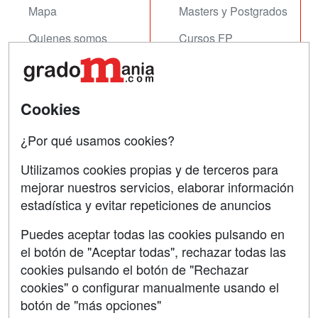
Mapa
Masters y Postgrados
Quienes somos
Cursos FP
Tarifas publicidad
Conferencias
Acceso Usuarios
Cursos de Formación
Cookies
Acceso Centros
Oposiciones
¿Por qué usamos cookies?
SÍGUENOS EN:
Contactar
Utilizamos cookies propias y de terceros para
mejorar nuestros servicios, elaborar información
Confidencialidad
estadística y evitar repeticiones de anuncios
Aviso legal
Puedes aceptar todas las cookies pulsando en
Copyleft
el botón de "Aceptar todas", rechazar todas las
cookies pulsando el botón de "Rechazar
cookies" o configurar manualmente usando el
botón de "más opciones"