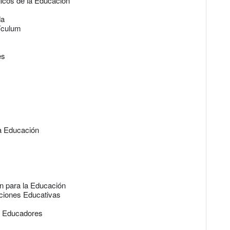
icos de la Educación
da
rículum
es
la Educación
n para la Educación
aciones Educativas
a Educadores