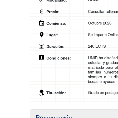
Modalidad:
Consultar rellena
Precio:
Octubre 2026
Comienzo:
Se imparte Onlin
Lugar:
240 ECTS
Duración:
UNIR ha diseñad
Condiciones:
estudiar y gradu
matrícula para a
familias numero
siempre a tu di
becas o ayudas.
Grado en pedago
Titulación:
Presentación