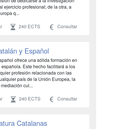
visión de dedicarse a la investigación
 ejercicio profesional; de la otra, a
uropa q...
r
240 ECTS
Consultar
atalán y Español
spañol ofrece una sólida formación en
y española. Este hecho facilitará a los
lquier profesión relacionada con las
ualquier país de la Unión Europea, la
 mediación cul...
r
240 ECTS
Consultar
atura Catalanas