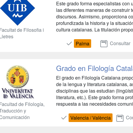
Este grado forma especialistas con 
las diferentes maneras de construir t
discursos. Asimismo, proporciona c
profundizada la historia y la situación
cultura catalanas. La titulación prop
Facultat de Filosofia i
Lletres
Consultar
Palma
Grado en Filología Cata
El grado en Filología Catalana prop
de la lengua y literatura catalanas, 
disciplinas que las estudian (lingüísti
literatura, etc.). Este grado forma p
respuesta a las necesidades comunic
Facultad de Filología,
Traducción y
Comunicación
Con
Valencia / València