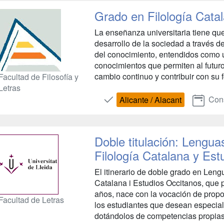
Grado en Filología Cata
La enseñanza universitaria tiene que
desarrollo de la sociedad a través de
del conocimiento, entendidos como 
conocimientos que permiten al futu
cambio continuo y contribuir con su f
Facultad de Filosofía y
Letras
Cons
Alicante / Alacant
Doble titulación: Lengua
Filología Catalana y Est
El itinerario de doble grado en Leng
Catalana i Estudios Occitanos, que p
años, nace con la vocación de prop
Facultad de Letras
los estudiantes que desean especiali
dotándolos de competencias propias 