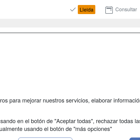
Consultar
Lleida
a
Masters y
Contactar
Postgrados
enes somos
Confidenciali
Cursos FP
fas publicidad
Aviso legal
Conferencias
so Usuarios
Copyleft
Cursos de
so Centros
Formación
ros para mejorar nuestros servicios, elaborar información
Oposiciones
sando en el botón de "Aceptar todas", rechazar todas la
nualmente usando el botón de "más opciones"