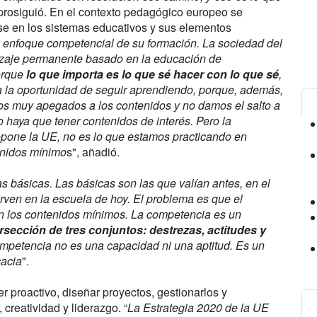
 prosiguió. En el contexto pedagógico europeo se
se en los sistemas educativos y sus elementos
 enfoque competencial de su formación. La sociedad del
dizaje permanente basado en la educación de
orque
lo que importa es lo que sé hacer con lo que sé
,
 la oportunidad de seguir aprendiendo, porque, además,
s muy apegados a los contenidos y no damos el salto a
o haya que tener contenidos de interés. Pero la
opone la UE, no es lo que estamos practicando en
enidos mínimo
s", añadió.
s básicas. Las básicas son las que valían antes, en el
irven en la escuela de hoy. El problema es que el
n los contenidos mínimos. La competencia es un
rsección de tres conjuntos: destrezas, actitudes y
mpetencia no es una capacidad ni una aptitud. Es un
cacia
".
 proactivo, diseñar proyectos, gestionarlos y
 creatividad y liderazgo. “
La Estrategia 2020 de la UE