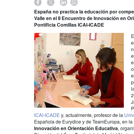
España no practica la educación por compet
Valle en el II Encuentro de Innovación en O
Pontificia Comillas ICAI-ICADE
E
e
n
e
e
c
e
p
l
2
J
P
ICAI-ICADE
y, actualmente, profesor de la
Univ
Española de Eurydice y de TeamEuropa, en la 
Innovación en Orientación Educativa
, organ