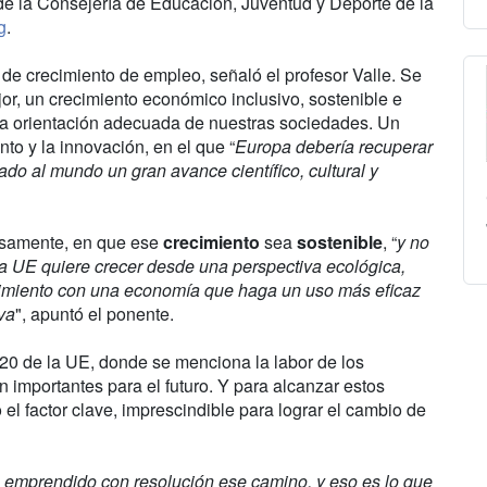
, de la Consejería de Educación, Juventud y Deporte de la
g
.
 de crecimiento de empleo, señaló el profesor Valle. Se
jor, un crecimiento económico inclusivo, sostenible e
una orientación adecuada de nuestras sociedades. Un
o y la innovación, en el que “
Europa debería recuperar
ado al mundo un gran avance científico, cultural y
cisamente, en que ese
crecimiento
sea
sostenible
, “
y no
a UE quiere crecer desde una perspectiva ecológica,
recimiento con una economía que haga un uso más eficaz
va
", apuntó el ponente.
020 de la UE, donde se menciona la labor de los
n importantes para el futuro. Y para alcanzar estos
el factor clave, imprescindible para lograr el cambio de
 emprendido con resolución ese camino, y eso es lo que