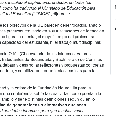
ión, incluido el espíritu emprendedor, en todos los
l, como ha traducido el Ministerio de Educación para
 Calidad Educativa (LOMCE)
", dijo Valle.
e los objetivos de la UE parecen desenfocados, añadió
as prácticas realizado en 180 instituciones de formación
no figura la nuestra, el mayor tiempo del profesor se
capacidad del estudiante, ni el trabajo multidisciplinar.
cto Orión (Observatorio de los Intereses, Valores
s Estudiantes de Secundaria y Bachillerato) de Comillas
ra debatir y desarrollar reflexiones y propuestas concretas
edora, y se utilizaron herramientas técnicas para la
idad y miembro de la Fundación Neuronilla para la
on una conferencia sobre la creatividad como puerta a la
amplio y tiene distintas definiciones según quién lo
ad de generar ideas o alternativas que sean
d que todos tenemos, pero que muchas veces