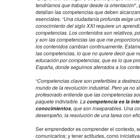
tendríamos que trabajar desde la orientación
",
detallan las competencias que deben alcanzar
esenciales. “
Una ciudadanía profunda exige un
conocimiento del siglo XXI requiere un apren
competencias. Los contenidos son relativos, p
y son las competencias las que me proporciona
los contenidos cambian continuamente. Estamo
las competencias, lo que no quiere decir que n
educación por competencias, que es lo que pr
España, donde seguimos aferrados a los cont
“
Competencias clave son preferibles a destreza
mundo de la revolución industrial. Pero ya no s
profesorado entiende que las competencias so
paquete indivisible. La
competencia es la inte
conocimientos
, que son inseparables. Una co
desempeño, la resolución de una tarea con efi
Ser emprendedor es comprender el contexto, ser
comunicarlos; y tener actitudes, como iniciativa,