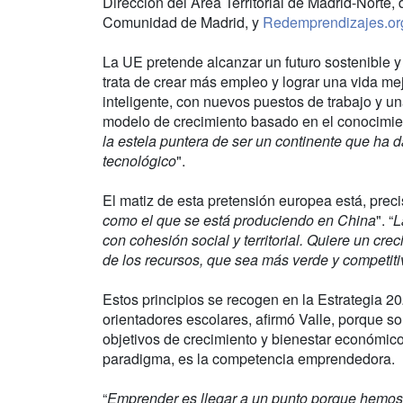
Dirección del Área Territorial de Madrid-Norte
Comunidad de Madrid, y
Redemprendizajes.or
La UE pretende alcanzar un futuro sostenible y
trata de crear más empleo y lograr una vida me
inteligente, con nuevos puestos de trabajo y 
modelo de crecimiento basado en el conocimient
la estela puntera de ser un continente que ha d
tecnológico
".
El matiz de esta pretensión europea está, pre
como el que se está produciendo en China
". “
L
con cohesión social y territorial. Quiere un c
de los recursos, que sea más verde y competiti
Estos principios se recogen en la Estrategia 2
orientadores escolares, afirmó Valle, porque so
objetivos de crecimiento y bienestar económico 
paradigma, es la competencia emprendedora.
“
Emprender es llegar a un punto porque hemos